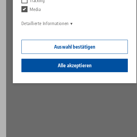
Kontakt
Tracking
Contact
Media
Karriere
Rücksendungen
Detaillierte Informationen
Ein Herz für Kinder
Auswahl bestätigen
Alle akzeptieren