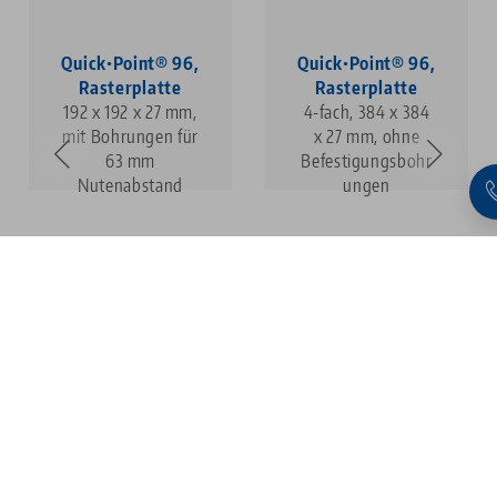
Quick•Point® 96,
Quick•Point® 96,
Rasterplatte
Rasterplatte
192 x 192 x 27 mm,
4-fach, 384 x 384
mit Bohrungen für
x 27 mm, ohne
63 mm
Befestigungsbohr
Nutenabstand
ungen
1
2