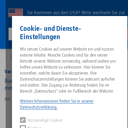
Direkt
zum
Sie kommen aus den USA? Bitte wechseln Sie zur
Inhalt
US-Website, um landesspezifischen Inhalt zu sehe
Kontakt
Deutsch
Cookie- und Dienste-
lang-technik-usa.com
Wechseln
Einstellungen
Produkte
42252-125: Vario•Tec 125, Zentrierspanner
Breadcrumb
Wir setzen Cookies auf unserer Website ein und nutzen
Alles aus einer Hand
Über LANG
Downloads
Blog
Suche nach Produk
Passende Produkte
externe Inhalte. Manche Cookies sind für den reinen
Zur Produktübersicht
Es tut uns leid. Wir konnten keine Ergebnisse finden.
Betrieb unserer Website notwendig, während andere uns
Zur Produktübersicht
helfen unsere Website zu verbessern. Hier können Sie
Nullpunktspanntechnik
Philosophie
FAQ
News
Suche nach Produk
Vario•Tec 125, Zentrierspanner
einstellen, welche davon Sie akzeptieren. Ihre
Datenschutzeinstellungen können Sie jederzeit aufrufen
Backenbreite 125 mm, max. Spannbereich 250
und ändern. Den Zugang zur Änderung finden Sie im
mm
Werkstückspanntechnik
Innovationen
Katalog anfordern
Messen
Produktübersicht
Bereich „Datenschutz“ oder im Fußbereich der Website.
Services
Art.-Nr. 42252-125
Weitere Informationen finden Sie in unserer
Automation
Vertriebspartner
Videos
Downloads
Produktneuheiten
Datenschutzerklärung.
Quicklinks
Downloads
Notwendige Cookies
Videos
Search
Technologiezentrum
Kontakt