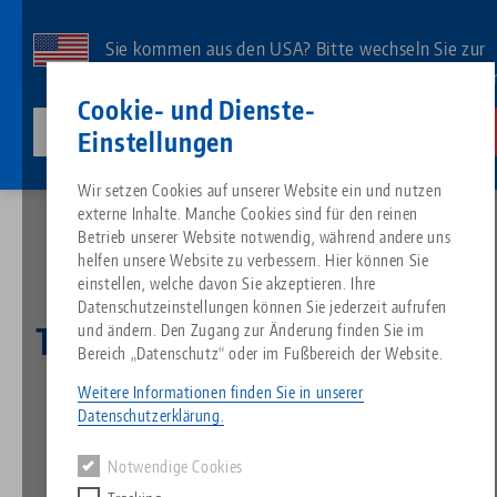
Direkt
zum
Sie kommen aus den USA? Bitte wechseln Sie zur
Inhalt
US-Website, um landesspezifischen Inhalt zu sehe
Kontakt
Deutsch
Cookie- und Dienste-
lang-technik-usa.com
Wechseln
Einstellungen
News
RoboTrex Compact im Technikzentrum der FANUC Europazentrale
Breadcrumb
Wir setzen Cookies auf unserer Website ein und nutzen
Alles aus einer Hand
Über LANG
Downloads
Blog
Suche nach Produk
Passende Produkte
externe Inhalte. Manche Cookies sind für den reinen
Es tut uns leid. Wir konnten keine Ergebnisse finden.
Betrieb unserer Website notwendig, während andere uns
Zur Produktübersicht
helfen unsere Website zu verbessern. Hier können Sie
Nullpunktspanntechnik
Philosophie
FAQ
News
Suche nach Produk
einstellen, welche davon Sie akzeptieren. Ihre
RoboTrex Compact im
Datenschutzeinstellungen können Sie jederzeit aufrufen
Technikzentrum der FANUC
und ändern. Den Zugang zur Änderung finden Sie im
Werkstückspanntechnik
Innovationen
Katalog anfordern
Messen
Produktübersicht
Bereich „Datenschutz“ oder im Fußbereich der Website.
Services
Europazentrale
Weitere Informationen finden Sie in unserer
Automation
Vertriebspartner
Videos
Downloads
Produktneuheiten
Datenschutzerklärung.
Quicklinks
Downloads
09.09.2025 — Pressemeldung
Notwendige Cookies
Videos
Zurück zur Übersicht
Search
Technologiezentrum
Kontakt