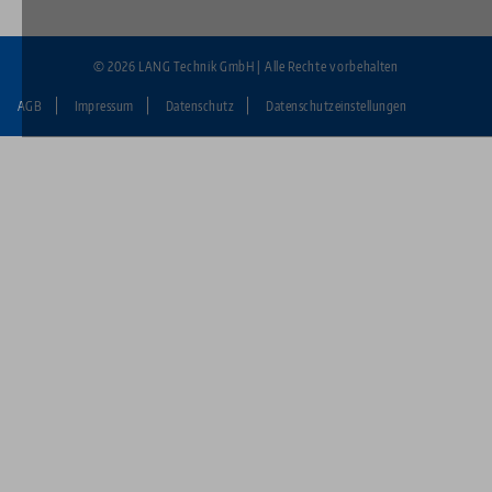
© 2026 LANG Technik GmbH | Alle Rechte vorbehalten
AGB
Impressum
Datenschutz
Datenschutzeinstellungen
Fußzeile:
LANG
Technik