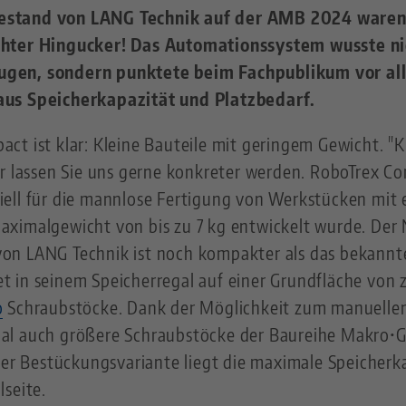
stand von LANG Technik auf der AMB 2024 waren s
chter Hingucker! Das Automationssystem wusste nic
ugen, sondern punktete beim Fachpublikum vor al
aus Speicherkapazität und Platzbedarf.
t ist klar: Kleine Bauteile mit geringem Gewicht. "Kl
r lassen Sie uns gerne konkreter werden.
RoboTrex Com
ell für die mannlose Fertigung von Werkstücken mit
ximalgewicht von bis zu 7 kg entwickelt wurde. Der 
on LANG Technik ist noch kompakter als das bekann
t in seinem Speicherregal auf einer Grundfläche von 
o
Schraubstöcke. Dank der Möglichkeit zum manuellen 
al auch größere Schraubstöcke der Baureihe Makro•Gr
eser Bestückungsvariante liegt die maximale Speicherk
lseite.