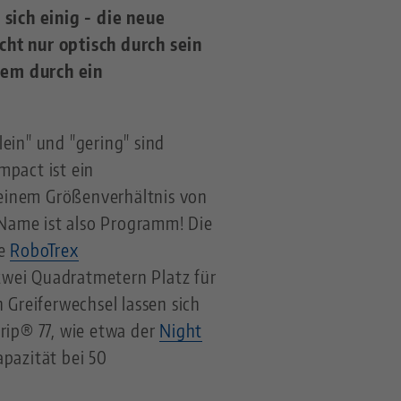
ich einig - die neue
ht nur optisch durch sein
lem durch ein
ein" und "gering" sind
pact ist ein
 einem Größenverhältnis von
Name ist also Programm! Die
te
RoboTrex
zwei Quadratmetern Platz für
Greiferwechsel lassen sich
ip® 77, wie etwa der
Night
apazität bei 50