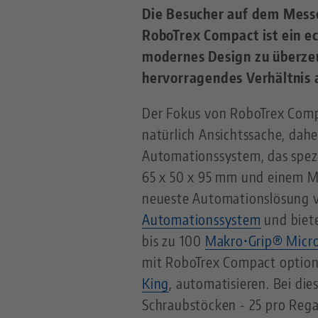
Die Besucher auf dem Messe
RoboTrex Compact ist ein e
modernes Design zu überze
hervorragendes Verhältnis 
Der Fokus von RoboTrex Compac
natürlich Ansichtssache, dahe
Automationssystem, das spezi
65 x 50 x 95 mm und einem Ma
neueste Automationslösung v
Automationssystem
und biete
bis zu 100
Makro•Grip® Micr
mit RoboTrex Compact option
King
, automatisieren. Bei di
Schraubstöcken - 25 pro Rega