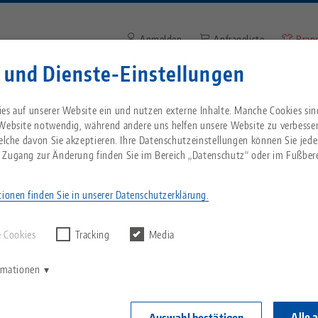
Anmelden
Anfrageliste
Bran
 und Dienste-Einstellungen
Suchbegriff oder Artikelnum
Sie kommen aus den USA? Bitte wechseln Sie z
Unternehmen
Service
Aktuelles
es auf unserer Website ein und nutzen externe Inhalte. Manche Cookies sin
Website, um landesspezifischen Inhalt zu sehen
 Website notwendig, während andere uns helfen unsere Website zu verbesse
welche davon Sie akzeptieren. Ihre Datenschutzeinstellungen können Sie jede
 Technik stellt auf der AMB 2024 neues Automationssystem vor
Breadcrumb
 Zugang zur Änderung finden Sie im Bereich „Datenschutz“ oder im Fußbere
Alles aus einer Hand
Über LANG
Downloads
Blog
echnik-usa.com
Wechse
ionen finden Sie in unserer Datenschutzerklärung.
rgebnisse finden.
Nullpunktspanntechnik
Philosophie
FAQ
News
 Cookies
Tracking
Media
ik stellt auf der AMB
V
Werkstückspanntechnik
Innovationen
Katalog anfordern
Messen
K
ormationen
Automationssystem vo
C
Automation
Vertriebspartner
Videos
Alle 