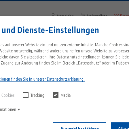
Anmelden
Anfrageliste
Bran
 und Dienste-Einstellungen
Suchbegriff oder Artikelnum
Sie kommen aus den USA? Bitte wechseln Sie z
Unternehmen
Service
Aktuelles
es auf unserer Website ein und nutzen externe Inhalte. Manche Cookies sin
Website, um landesspezifischen Inhalt zu sehen
 Website notwendig, während andere uns helfen unsere Website zu verbesse
welche davon Sie akzeptieren. Ihre Datenschutzeinstellungen können Sie jede
rtungen übertroffen – AMB 2022 ein voller Erfolg
Breadcrumb
 Zugang zur Änderung finden Sie im Bereich „Datenschutz“ oder im Fußbere
Alles aus einer Hand
Über LANG
Downloads
Blog
echnik-usa.com
Wechse
ionen finden Sie in unserer Datenschutzerklärung.
rgebnisse finden.
Nullpunktspanntechnik
Philosophie
FAQ
News
 Cookies
Tracking
Media
 übertroffen – AMB 202
V
Werkstückspanntechnik
Innovationen
Katalog anfordern
Messen
K
ormationen
Erfolg
C
Automation
Vertriebspartner
Videos
Alle 