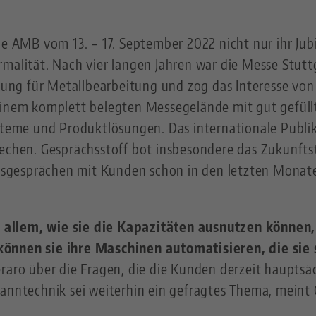
ie AMB vom 13. – 17. September 2022 nicht nur ihr Ju
rmalität. Nach vier langen Jahren war die Messe Stutt
ellung für Metallbearbeitung und zog das Interesse v
einem komplett belegten Messegelände mit gut gefüllt
ysteme und Produktlösungen. Das internationale Publ
rechen. Gesprächsstoff bot insbesondere das Zukunft
iebsgesprächen mit Kunden schon in den letzten Monat
allem, wie sie die Kapazitäten ausnutzen können, 
können sie ihre Maschinen automatisieren, die sie
raro über die Fragen, die die Kunden derzeit hauptsä
panntechnik sei weiterhin ein gefragtes Thema, meint