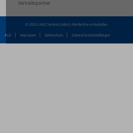
Vertriebspartner
© 2026 LANG Technik GmbH | Alle Rechte vorbehalten
AGB
Impressum
Datenschutz
Datenschutzeinstellungen
Fußzeile:
LANG
Technik