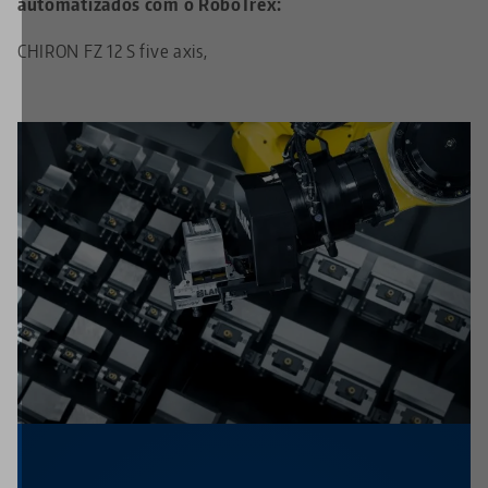
automatizados com o RoboTrex:
CHIRON FZ 12 S five axis,