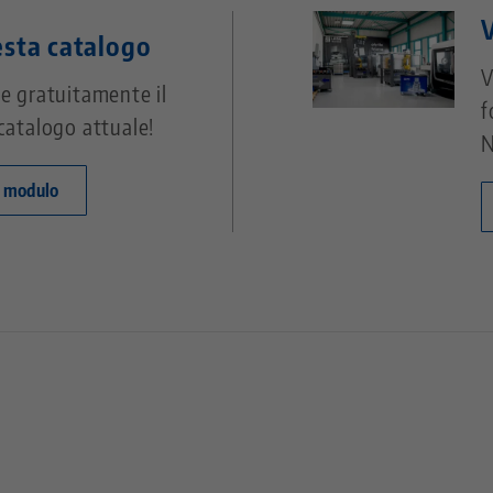
V
esta catalogo
V
e gratuitamente il
f
catalogo attuale!
N
l modulo