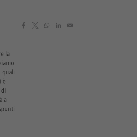
e la
zziamo
 quali
i è
 di
à a
spunti