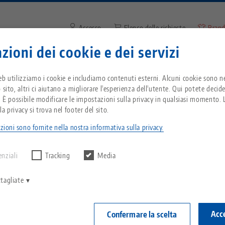
Accesso
Elenco delle richieste
Brand
zioni dei cookie e dei servizi
Inserire il termine di ricerca o
Vi trovate negli Stati Uniti d'America? Passate 
zienda
Servizio
Notizie
eb utilizziamo i cookie e includiamo contenuti esterni. Alcuni cookie sono ne
pagina degli Stati Uniti per vedere i contenuti s
 sito, altri ci aiutano a migliorare l'esperienza dell'utente. Qui potete decid
del Paese.
. È possibile modificare le impostazioni sulla privacy in qualsiasi momento. L
re con un piano!
Breadcrumb
a privacy si trova nel footer del sito.
Tutto da un'unica fonte
Informazioni su LANG
Download
Blog
zioni sono fornite nella nostra informativa sulla privacy.
echnik-usa.com
Cambiame
 alcun risultato.
Sistema di serraggio a
Filosofia
FAQ
Notizie
enziali
Tracking
Media
punto zero
V
Innovazioni
Richiesta catalogo
Eventi
tagliate
C
Sistemi di staffaggio
C
Rete di vendita
Video
Acce
Confermare la scelta
Automazione