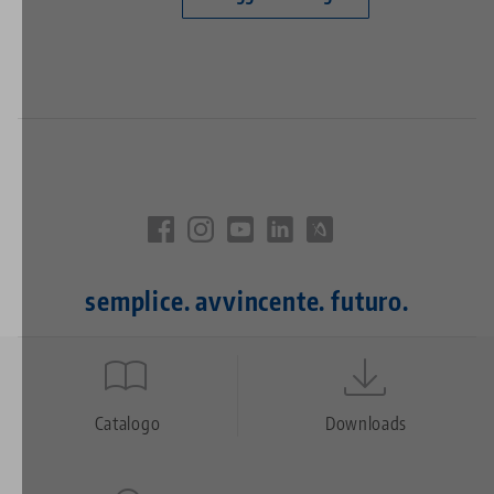
semplice. avvincente. futuro.
Quicklinks
Footer
Catalogo
Downloads