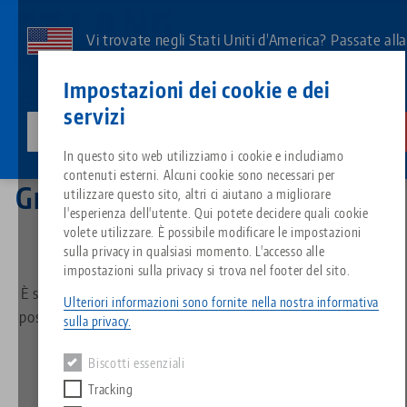
Vai
al
Vi trovate negli Stati Uniti d'America? Passate all
contenuto
pagina degli Stati Uniti per vedere i contenuti
Contatto
Italiano
principale
Impostazioni dei cookie e dei
specifici del Paese.
servizi
lang-technik-usa.com
Cambiamento
Newsletter
Grazie
Breadcrumb
In questo sito web utilizziamo i cookie e includiamo
Tutto da un'unica fonte
Informazioni su LANG
Download
Blog
Gruppo di prodotti
Prodotti abbinati
contenuti esterni. Alcuni cookie sono necessari per
Grazie per esserti iscritto alla
Siamo spiacenti. Non abbiamo trovato alcun risultato.
utilizzare questo sito, altri ci aiutano a migliorare
Vai alla pagina del prodotto
l'esperienza dell'utente. Qui potete decidere quali cookie
Sistema di serraggio a punto z
Filosofia
FAQ
Notizie
Tipi di prodotto
newsletter!
volete utilizzare. È possibile modificare le impostazioni
sulla privacy in qualsiasi momento. L'accesso alle
impostazioni sulla privacy si trova nel footer del sito.
Sistemi di staffaggio
Innovazioni
Richiesta catalogo
Eventi
Panoramica dei prodotti
È stata inviata un'e-mail di conferma al vostro indirizzo di
Servizi
Ulteriori informazioni sono fornite nella nostra informativa
posta elettronica. Si prega di controllare la cartella spam e
sulla privacy.
Automazione
Rete di vendita
Video
Download
la posta in arrivo.
Novità sui prodotti
Quicklinks
Downloads
Biscotti essenziali
Video
Tracking
Search
Centro tecnologico
Contatto