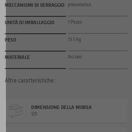
pneumatico
MECCANISMI DI SERRAGGIO
1 Pezzo
UNITÀ DI IMBALLAGGIO
13.5 kg
PESO
Acciaio
MATERIALE
Altre caratteristiche:
DIMENSIONE DELLA MORSA
125