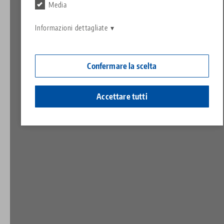
Contatto
Media
Contact
Carriera
Restituzioni
Informazioni dettagliate
Cittadinanza aziendale
Confermare la scelta
Accettare tutti