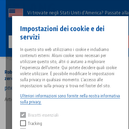
Vai
al
Vi trovate negli Stati Uniti d'America? Passate all
contenuto
pagina degli Stati Uniti per vedere i contenuti
Contatto
Italiano
principale
Impostazioni dei cookie e dei
specifici del Paese.
servizi
lang-technik-usa.com
Cambiamento
Prodotti
Breadcrumb
In questo sito web utilizziamo i cookie e includiamo
Tutto da un'unica fonte
Informazioni su LANG
Download
Blog
Gruppo di prodotti
Prodotti abbinati
64500: RoboTrex 96, Automazione Sistema di serraggio a punto zero
contenuti esterni. Alcuni cookie sono necessari per
Alla panoramica dei prodotti
Siamo spiacenti. Non abbiamo trovato alcun risultato.
utilizzare questo sito, altri ci aiutano a migliorare
Vai alla pagina del prodotto
l'esperienza dell'utente. Qui potete decidere quali cookie
Sistema di serraggio a punto z
Filosofia
FAQ
Notizie
Tipi di prodotto
RoboTrex 96, Automazione Sistema di serraggio a punto
volete utilizzare. È possibile modificare le impostazioni
zero
sulla privacy in qualsiasi momento. L'accesso alle
impostazioni sulla privacy si trova nel footer del sito.
pneumatico
Sistemi di staffaggio
Innovazioni
Richiesta catalogo
Eventi
Panoramica dei prodotti
Servizi
Ulteriori informazioni sono fornite nella nostra informativa
Articolo n. 64500
sulla privacy.
Automazione
Rete di vendita
Video
Download
Novità sui prodotti
Quicklinks
Downloads
Biscotti essenziali
Video
Tracking
Search
Centro tecnologico
Contatto