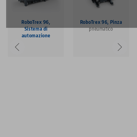
RoboTrex 96,
RoboTrex 96, Pinza
Sistema di
pneumatico
automazione