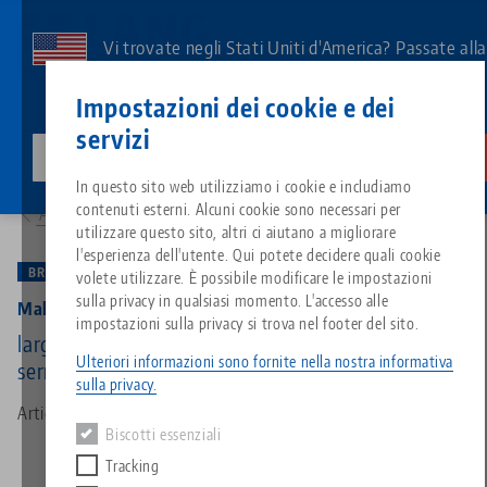
Vai
al
Vi trovate negli Stati Uniti d'America? Passate all
contenuto
pagina degli Stati Uniti per vedere i contenuti
Contatto
Italiano
principale
Impostazioni dei cookie e dei
specifici del Paese.
servizi
lang-technik-usa.com
Cambiamento
Prodotti
48205-125: Makro•Grip® 125, morsa a 5 assi
Breadcrumb
In questo sito web utilizziamo i cookie e includiamo
Tutto da un'unica fonte
Informazioni su LANG
Download
Blog
Gruppo di prodotti
Prodotti abbinati
contenuti esterni. Alcuni cookie sono necessari per
Alla panoramica dei prodotti
Siamo spiacenti. Non abbiamo trovato alcun risultato.
utilizzare questo sito, altri ci aiutano a migliorare
Vai alla pagina del prodotto
l'esperienza dell'utente. Qui potete decidere quali cookie
Sistema di serraggio a punto z
Filosofia
FAQ
Notizie
Tipi di prodotto
BREVETTATO
volete utilizzare. È possibile modificare le impostazioni
sulla privacy in qualsiasi momento. L'accesso alle
Makro•Grip® 125, morsa a 5 assi
impostazioni sulla privacy si trova nel footer del sito.
Sistemi di staffaggio
Innovazioni
Richiesta catalogo
Eventi
Panoramica dei prodotti
larghezza delle ganasce 125 mm, campo di
Servizi
Ulteriori informazioni sono fornite nella nostra informativa
serraggio 0 - 205 mm
sulla privacy.
Automazione
Rete di vendita
Video
Download
Novità sui prodotti
Articolo n. 48205-125
Quicklinks
Downloads
Biscotti essenziali
Video
Tracking
Search
Centro tecnologico
Contatto