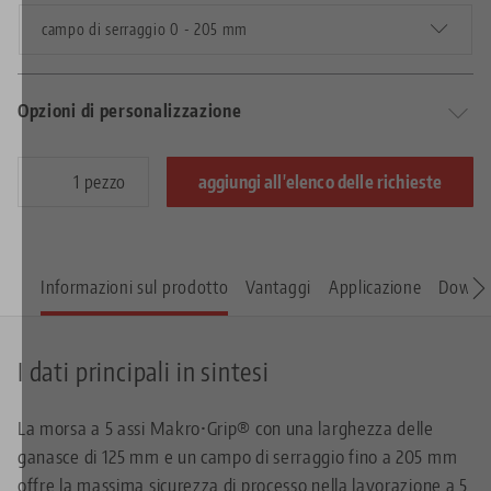
campo di serraggio 0 - 205 mm
Opzioni di personalizzazione
pezzo
aggiungi all'elenco delle richieste
Informazioni sul prodotto
Vantaggi
Applicazione
Downl
I dati principali in sintesi
La morsa a 5 assi Makro•Grip® con una larghezza delle
ganasce di 125 mm e un campo di serraggio fino a 205 mm
offre la massima sicurezza di processo nella lavorazione a 5