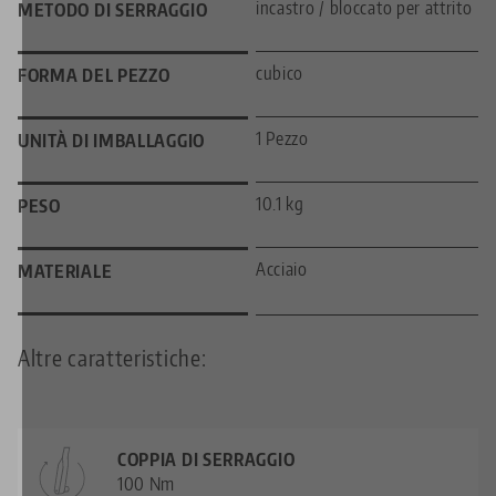
incastro / bloccato per attrito
METODO DI SERRAGGIO
cubico
FORMA DEL PEZZO
1 Pezzo
UNITÀ DI IMBALLAGGIO
10.1 kg
PESO
Acciaio
MATERIALE
Altre caratteristiche:
COPPIA DI SERRAGGIO
100 Nm