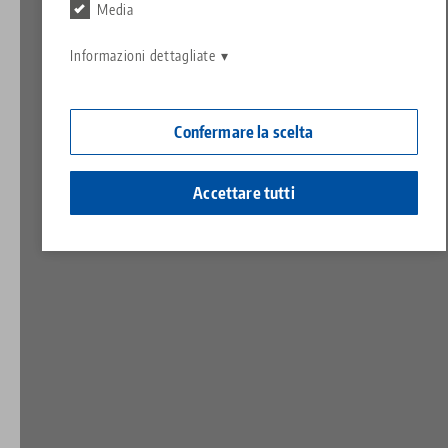
Contatto
Media
Contact
Carriera
Restituzioni
Informazioni dettagliate
Cittadinanza aziendale
Confermare la scelta
Accettare tutti