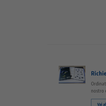
Richi
Ordinat
nostro 
Vai a