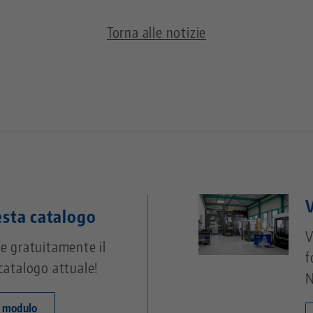
Torna alle notizie
V
esta catalogo
V
e gratuitamente il
f
catalogo attuale!
N
l modulo