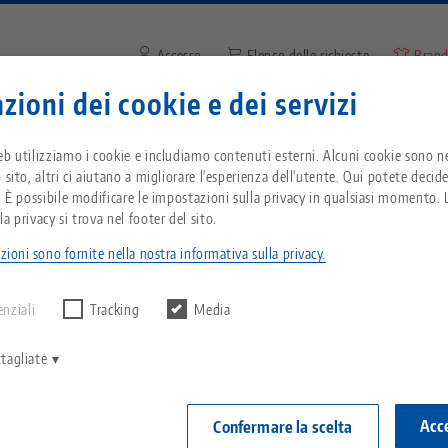
Accesso
Elenco delle richieste
Brand
zioni dei cookie e dei servizi
Inserire il termine di ricerca o
Vi trovate negli Stati Uniti d'America? Passate 
zienda
Servizio
Notizie
eb utilizziamo i cookie e includiamo contenuti esterni. Alcuni cookie sono ne
pagina degli Stati Uniti per vedere i contenuti s
 sito, altri ci aiutano a migliorare l'esperienza dell'utente. Qui potete decid
del Paese.
. È possibile modificare le impostazioni sulla privacy in qualsiasi momento. L
Maggiore autonomia direttamente dal cambio utensili
Breadcrumb
a privacy si trova nel footer del sito.
Tutto da un'unica fonte
Informazioni su LANG
Download
Blog
zioni sono fornite nella nostra informativa sulla privacy.
echnik-usa.com
Cambiame
 alcun risultato.
Sistema di serraggio a
Filosofia
FAQ
Notizie
enziali
Tracking
Media
punto zero
utonomia direttamente
V
Innovazioni
Richiesta catalogo
Eventi
tagliate
C
Sistemi di staffaggio
utensili
C
Rete di vendita
Video
Acce
Confermare la scelta
Automazione