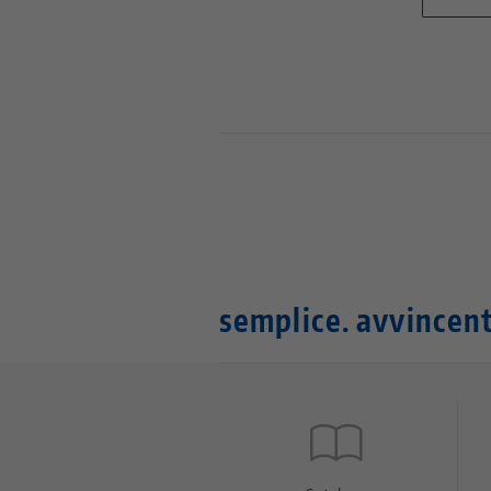
semplice. avvincent
Quicklinks
Footer