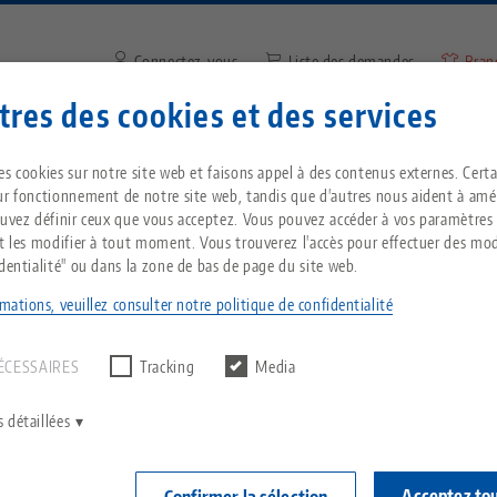
Connectez-vous
Liste des demandes
Bran
res des cookies et des services
Saisir un terme de recherche 
Vous êtes localisé aux États-Unis ? Veuillez con
ntreprise
Service
Nouvelles
es cookies sur notre site web et faisons appel à des contenus externes. Cert
notre page US pour voir le contenu spécifique 
ur fonctionnement de notre site web, tandis que d'autres nous aident à amél
pays.
ouvez définir ceux que vous acceptez. Vous pouvez accéder à vos paramètres
rée d'utilisation accrue directement à partir du magasin d'outils
Breadcrumb
et les modifier à tout moment. Vous trouverez l'accès pour effectuer des mod
Tout d'une seule source
À propos de LANG
Téléchargements
Blog
identialité" ou dans la zone de bas de page du site web.
echnik-usa.com
Change
mations, veuillez consulter notre politique de confidentialité
un résultat.
T
Technologie de
Philosophie
FAQ
Actualités
serrage à point zéro
ÉCESSAIRES
Tracking
Media
lisation accrue directem
V
Innovations
Commande de catalogue
Salons professionnels
C
Technologie de
 détaillées
du magasin d'outils
serrage des pièces
C
Réseau commercial
Vidéos
Acceptez to