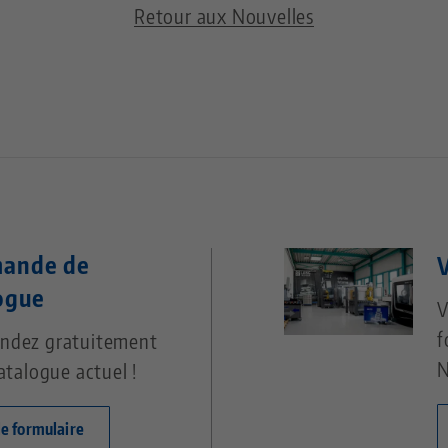
Retour aux Nouvelles
ande de
V
ogue
V
f
dez gratuitement
N
atalogue actuel !
le formulaire