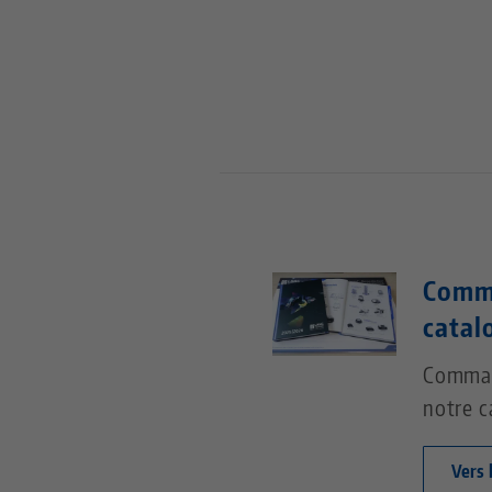
Comm
catal
Comman
notre c
Vers 