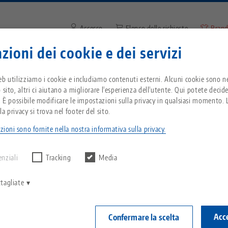
Accesso
Elenco delle richieste
Brand
zioni dei cookie e dei servizi
Inserire il termine di ricerca o
Vi trovate negli Stati Uniti d'America? Passate 
zienda
Servizio
Notizie
eb utilizziamo i cookie e includiamo contenuti esterni. Alcuni cookie sono ne
pagina degli Stati Uniti per vedere i contenuti s
 sito, altri ci aiutano a migliorare l'esperienza dell'utente. Qui potete decid
del Paese.
. È possibile modificare le impostazioni sulla privacy in qualsiasi momento. L
Il nuovo re della notte
Breadcrumb
a privacy si trova nel footer del sito.
Tutto da un'unica fonte
Informazioni su LANG
Download
Blog
zioni sono fornite nella nostra informativa sulla privacy.
echnik-usa.com
Cambiame
 alcun risultato.
Sistema di serraggio a
Filosofia
FAQ
Notizie
enziali
Tracking
Media
punto zero
Il nuovo re della notte
V
Innovazioni
Richiesta catalogo
Eventi
tagliate
C
Sistemi di staffaggio
C
Rete di vendita
Video
Acce
Confermare la scelta
02.07.2020 — comunicati stampa
Torna alle notizi
Automazione