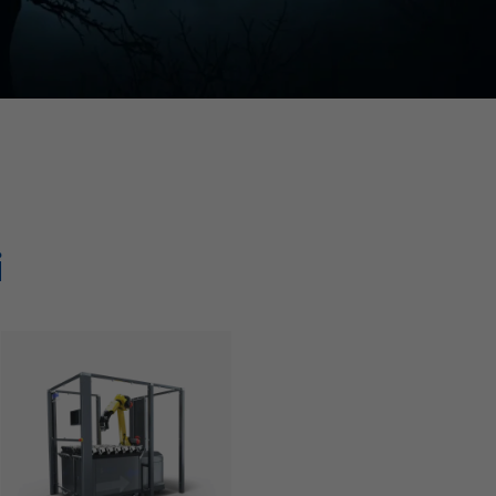
Tube. Per vedere il video, accettare i cookie multimediali nella se
i