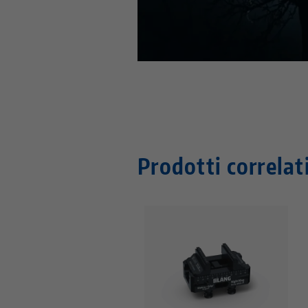
Questo video è ospitato su You
Prodotti correlat