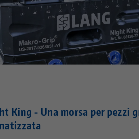
t King - Una morsa per pezzi gr
matizzata