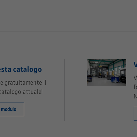
V
esta catalogo
V
e gratuitamente il
f
catalogo attuale!
N
l modulo