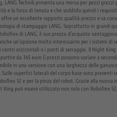
g, LANG Technik presenta una morsa per pezzi grezzi 
ità e la forza di tenuta e che soddisfa quindi i requisit
si offre un eccellente rapporto qualità-prezzo e sa co
cnologia di stampaggio LANG. Soprattutto in grandi qu
RoboTrex di LANG, il suo prezzo d'acquisto vantaggioso
anche un'opzione molto interessante per i sistemi di ser
 i centri orizzontali o i ponti di serraggio. Il Night
partire da 345 euro (i prezzi possono variare a second
ponibile in una versione con una larghezza delle ganas
Sulle superfici laterali del corpo base sono presenti 
boTrex 52 e per la pinza del robot. Grazie alla nuova 
ht King può essere utilizzato non solo con RoboTrex 52