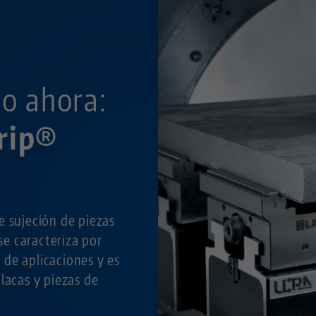
o ahora:
rip®
e sujeción de piezas
se caracteriza por
de aplicaciones y es
lacas y piezas de