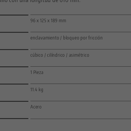
96 x 125 x 189 mm
enclavamiento / bloqueo por fricción
cúbico / cilíndrico / asimétrico
1 Pieza
11.4 kg
Acero