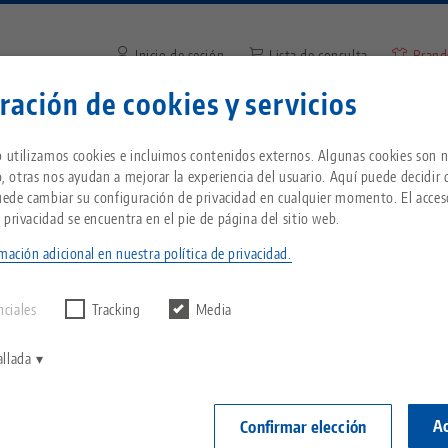
Inicio de sesión
Lista de consulta
Brand
ración de cookies y servicios
Introduzca el término de búsq
¿Se encuentra en Estados Unidos? Vaya a nues
Empresa
Servicio
Noticias
b utilizamos cookies e incluimos contenidos externos. Algunas cookies son n
página de EE.UU. para ver el contenido específ
io, otras nos ayudan a mejorar la experiencia del usuario. Aquí puede decidir
país.
Puede cambiar su configuración de privacidad en cualquier momento. El acces
p® Ultra, Cuerpo base
Breadcrumb
 privacidad se encuentra en el pie de página del sitio web.
Todo de una sola fuente
Acerca de LANG
Descargas
Blog
ientes
mación adicional en nuestra política de privacidad.
echnik-usa.com
Cambi
Makro•Grip® U
ntrar ningún
D
Sistema de sujeción de
Filosofía
FAQ
Noticias
altura 18
nciales
Tracking
Media
punto cero
V
Innovaciones
Solicitud de catálogo
Eventos
Nº de artículo 
allada
P
Portapiezas
C
Red de ventas
Vídeos
Ac
Confirmar elección
Inicia
Automatización