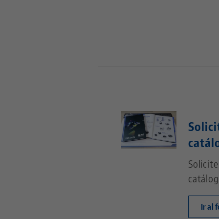
Solic
catál
Solicit
catálog
Ir al