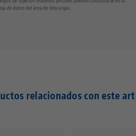
angos de sujeción máximos posibles pueden consultarse en la
oja de datos del área de descargas.
—
uctos relacionados con este art