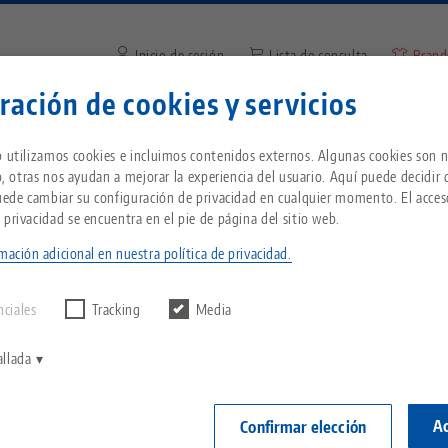
Inicio de sesión
Lista de consulta
Brand
ración de cookies y servicios
Introduzca el término de búsq
¿Se encuentra en Estados Unidos? Vaya a nues
Empresa
Servicio
Noticias
b utilizamos cookies e incluimos contenidos externos. Algunas cookies son n
página de EE.UU. para ver el contenido específ
io, otras nos ayudan a mejorar la experiencia del usuario. Aquí puede decidir
país.
Puede cambiar su configuración de privacidad en cualquier momento. El acces
4Grip 77, Mordazas de sujeción
Breadcrumb
 privacidad se encuentra en el pie de página del sitio web.
Todo de una sola fuente
Acerca de LANG
Descargas
Blog
ientes
mación adicional en nuestra política de privacidad.
echnik-usa.com
Cambi
ntrar ningún
PENDIENTE 
D
Sistema de sujeción de
Filosofía
FAQ
Noticias
nciales
Tracking
Media
punto cero
Makro•4Grip 7
V
ancho de 
Innovaciones
Solicitud de catálogo
Eventos
allada
P
Portapiezas
de sujeci
C
Red de ventas
Vídeos
Ac
Confirmar elección
Nº de artículo
Automatización