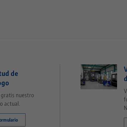
V
itud de
ogo
V
e gratis nuestro
f
o actual.
N
 formulario