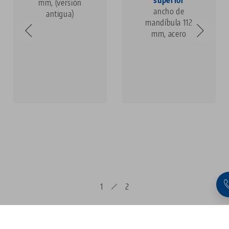
mm, (versión
ancho de
antigua)
mandíbula 112
mm, acero
1
2