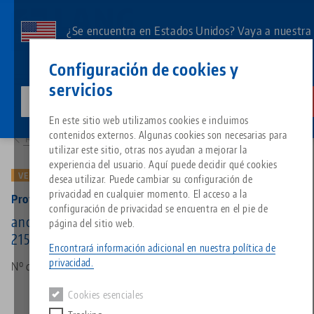
Ir
al
¿Se encuentra en Estados Unidos? Vaya a nuestra
contenido
página de EE.UU. para ver el contenido específico
Contacto
Español
principal
Configuración de cookies y
de su país.
servicios
lang-technik-usa.com
Cambia
Productos
49120-TG: Profilo 77, Mandíbula central + husillo
Breadcrumb
En este sitio web utilizamos cookies e incluimos
Todo de una sola fuente
Acerca de LANG
Descargas
Blog
Grupo de producto
Productos correspondientes
contenidos externos. Algunas cookies son necesarias para
Resumen de productos
Lo sentimos. No hemos podido encontrar ningún resultado.
utilizar este sitio, otras nos ayudan a mejorar la
Ir a la página del producto
experiencia del usuario. Aquí puede decidir qué cookies
Sistema de sujeción de punto 
Filosofía
FAQ
Noticias
Tipos de productos
VERSIÓN ANTIGUA
desea utilizar. Puede cambiar su configuración de
privacidad en cualquier momento. El acceso a la
Profilo 77, Mandíbula central + husillo
configuración de privacidad se encuentra en el pie de
Portapiezas
Innovaciones
Solicitud de catálogo
Eventos
Resumen de productos
ancho de mandíbula 77 mm, longitud del husillo
página del sitio web.
Servicios
215 mm (versión antigua)
Encontrará información adicional en nuestra política de
Automatización
Red de ventas
Vídeos
Descargas
Novedades de productos
privacidad.
Nº de artículo 49120-TG
Quicklinks
Downloads
Cookies esenciales
Vídeos
Search
Centro tecnológico
Contacto