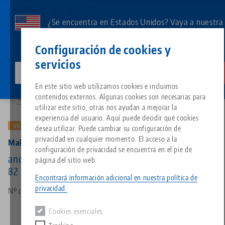
Ir
al
¿Se encuentra en Estados Unidos? Vaya a nuestra
contenido
página de EE.UU. para ver el contenido específico
Contacto
Español
principal
Configuración de cookies y
de su país.
servicios
lang-technik-usa.com
Cambia
Productos
47065-TG: Makro•Grip® 46, Mandíbula central + husillo
Breadcrumb
En este sitio web utilizamos cookies e incluimos
Todo de una sola fuente
Acerca de LANG
Descargas
Blog
Grupo de producto
Productos correspondientes
contenidos externos. Algunas cookies son necesarias para
Resumen de productos
Lo sentimos. No hemos podido encontrar ningún resultado.
utilizar este sitio, otras nos ayudan a mejorar la
Ir a la página del producto
experiencia del usuario. Aquí puede decidir qué cookies
Sistema de sujeción de punto 
Filosofía
FAQ
Noticias
Tipos de productos
VERSIÓN ANTIGUA
desea utilizar. Puede cambiar su configuración de
privacidad en cualquier momento. El acceso a la
Makro•Grip® 46, Mandíbula central + husillo
configuración de privacidad se encuentra en el pie de
Portapiezas
Innovaciones
Solicitud de catálogo
Eventos
Resumen de productos
ancho de mandíbula 46 mm, longitud del husillo
página del sitio web.
Servicios
82 mm (versión antigua)
Encontrará información adicional en nuestra política de
Automatización
Red de ventas
Vídeos
Descargas
Novedades de productos
privacidad.
Nº de artículo 47065-TG
Quicklinks
Downloads
Cookies esenciales
Vídeos
Search
Centro tecnológico
Contacto