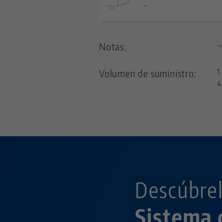
-
Notas:
Volumen de suministro:
1
4
Descúbrel
Sistema 