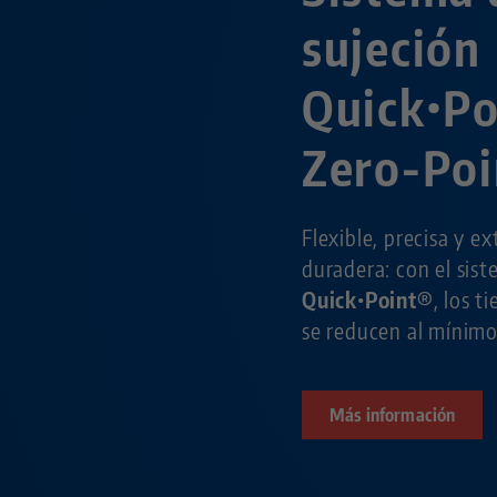
sujeción
Quick•P
Zero-Poi
Flexible, precisa y 
duradera: con el sis
Quick•Point®
, los 
se reducen al mínimo
Más información