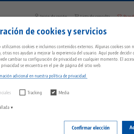
Inicio de sesión
Lista de consulta
Brand
ración de cookies y servicios
Introduzca el término de búsq
¿Se encuentra en Estados Unidos? Vaya a nues
Empresa
Servicio
Noticias
b utilizamos cookies e incluimos contenidos externos. Algunas cookies son n
página de EE.UU. para ver el contenido específ
io, otras nos ayudan a mejorar la experiencia del usuario. Aquí puede decidir
país.
Puede cambiar su configuración de privacidad en cualquier momento. El acces
nt® 96, Placa de soporte
Breadcrumb
 privacidad se encuentra en el pie de página del sitio web.
Todo de una sola fuente
Acerca de LANG
Descargas
Blog
ientes
mación adicional en nuestra política de privacidad.
echnik-usa.com
Cambi
Quick•Point® 
ntrar ningún
D
Sistema de sujeción de
Filosofía
FAQ
Noticias
156 x 156
nciales
Tracking
Media
punto cero
V
Innovaciones
Solicitud de catálogo
Eventos
Nº de artículo 
allada
P
Portapiezas
C
Red de ventas
Vídeos
Ac
Confirmar elección
Inicia
Automatización