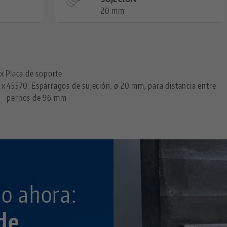
20 mm
—
 x Placa de soporte
 x
45570: Espárragos de sujeción, ø 20 mm, para distancia entre
pernos de 96 mm
o ahora:
de