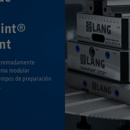
oint®
nt
extremadamente
tema modular
tiempos de preparación
.