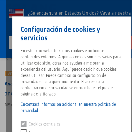
Ir
al
¿Se encuentra en Estados Unidos? Vaya a nuestra
contenido
página de EE.UU. para ver el contenido específico
Contacto
Español
principal
Configuración de cookies y
de su país.
servicios
lang-technik-usa.com
Cambia
Productos
44771: Avanti 77, Base Mordaza
Breadcrumb
En este sitio web utilizamos cookies e incluimos
Todo de una sola fuente
Acerca de LANG
Descargas
Blog
Grupo de producto
Productos correspondientes
contenidos externos. Algunas cookies son necesarias para
Resumen de productos
Lo sentimos. No hemos podido encontrar ningún resultado.
utilizar este sitio, otras nos ayudan a mejorar la
Ir a la página del producto
experiencia del usuario. Aquí puede decidir qué cookies
Sistema de sujeción de punto 
Filosofía
FAQ
Noticias
Tipos de productos
VERSIÓN ANTIGUA
desea utilizar. Puede cambiar su configuración de
privacidad en cualquier momento. El acceso a la
Avanti 77, Base Mordaza
configuración de privacidad se encuentra en el pie de
Portapiezas
Innovaciones
Solicitud de catálogo
Eventos
Resumen de productos
ancho de mandíbula 77 mm, (versión antigua)
página del sitio web.
Servicios
Encontrará información adicional en nuestra política de
Nº de artículo 44771
Automatización
Red de ventas
Vídeos
Descargas
Novedades de productos
privacidad.
Quicklinks
Downloads
Cookies esenciales
Vídeos
Search
Centro tecnológico
Contacto