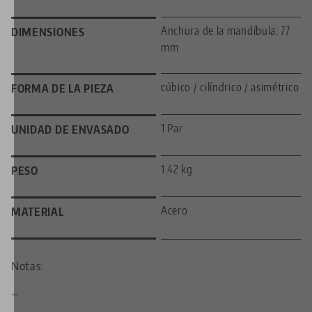
Anchura de la mandíbula: 77
DIMENSIONES
mm
cúbico / cilíndrico / asimétrico
FORMA DE LA PIEZA
1 Par
UNIDAD DE ENVASADO
1.42 kg
PESO
Acero
MATERIAL
Notas:
—