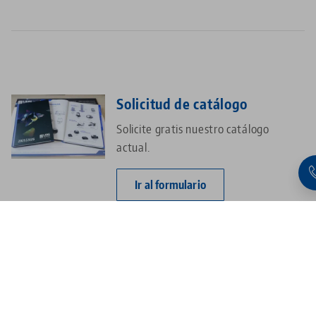
Solicitud de catálogo
Solicite gratis nuestro catálogo
actual.
Ir al formulario
Viva el futuro en directo
Visite nuestro centro de formación y
tecnología de Neuhausen.