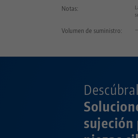
Notas:
L
s
Volumen de suministro:
Descúbral
Solucion
sujeción