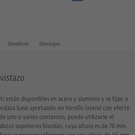
Beneficios
Descargas
 vistazo
i están disponibles en acero y aluminio y se fijan a
ordaza base apretando un tornillo lateral con efecto
 de uno o varios contornos, puede utilizarse el
azas superiores blandas, cuya altura es de 76 mm.
azas superiores inferiores con una altura de 46 mm