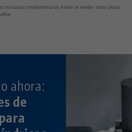
as mordazas complementarias Avanti se venden como piezas
ueltas
—
o ahora:
es de
 para