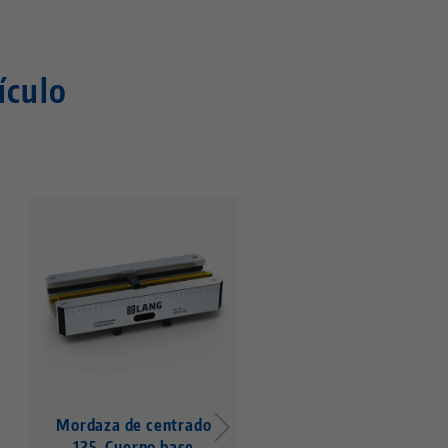
ículo
Mordaza de centrado
Mordaza de centrad
125, Cuerpo base
125, Cuerpo base