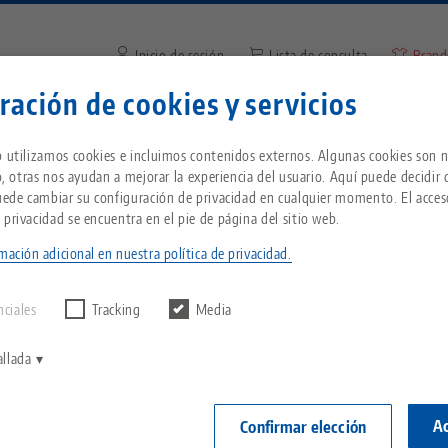
Inicio de sesión
Lista de consulta
Brand
ración de cookies y servicios
Introduzca el término de búsq
¿Se encuentra en Estados Unidos? Vaya a nues
Empresa
Servicio
Noticias
b utilizamos cookies e incluimos contenidos externos. Algunas cookies son n
página de EE.UU. para ver el contenido específ
io, otras nos ayudan a mejorar la experiencia del usuario. Aquí puede decidir
país.
Puede cambiar su configuración de privacidad en cualquier momento. El acces
125, Quijada superior
Breadcrumb
 privacidad se encuentra en el pie de página del sitio web.
Todo de una sola fuente
Acerca de LANG
Descargas
Blog
ientes
mación adicional en nuestra política de privacidad.
echnik-usa.com
Cambi
Avanti 125, Q
ntrar ningún
D
Sistema de sujeción de
Filosofía
FAQ
Noticias
ancho de 
nciales
Tracking
Media
punto cero
acero, al
V
Innovaciones
Solicitud de catálogo
Eventos
allada
P
Portapiezas
Nº de artículo
C
Red de ventas
Vídeos
Ac
Confirmar elección
Automatización