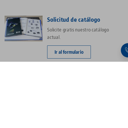
Solicitud de catálogo
Solicite gratis nuestro catálogo
actual.
Ir al formulario
Viva el futuro en directo
Visite nuestro centro de formación y
tecnología de Neuhausen.
Saber más