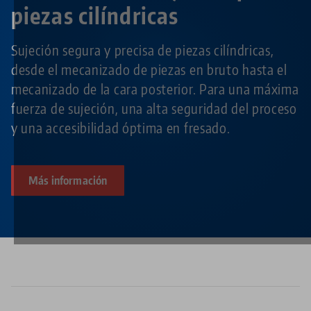
piezas cilíndricas
Sujeción segura y precisa de piezas cilíndricas,
desde el mecanizado de piezas en bruto hasta el
mecanizado de la cara posterior. Para una máxima
fuerza de sujeción, una alta seguridad del proceso
y una accesibilidad óptima en fresado.
Más información