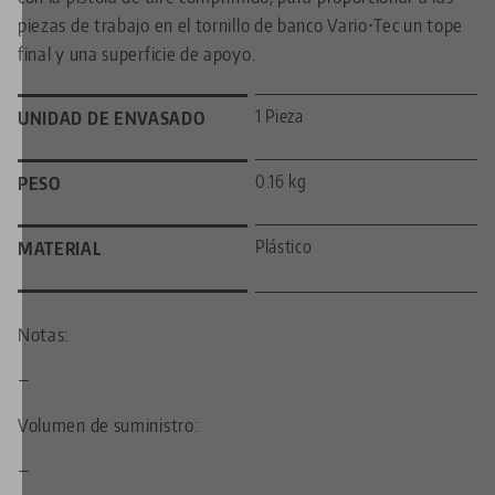
piezas de trabajo en el tornillo de banco Vario•Tec un tope
final y una superficie de apoyo.
1 Pieza
UNIDAD DE ENVASADO
0.16 kg
PESO
Plástico
MATERIAL
Notas:
—
Volumen de suministro:
—