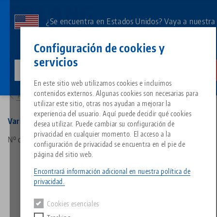
Ir
al
¿Se encuentra en Estados Unidos? Vaya a nuestra
contenido
página de EE.UU. para ver el contenido específico
Contacto
Español
principal
Configuración de cookies y
de su país.
servicios
lang-technik-usa.com
Cambia
Productos
20004: Vario•Tec, Pistola de aire comprimido
Breadcrumb
En este sitio web utilizamos cookies e incluimos
Todo de una sola fuente
Acerca de LANG
Descargas
Blog
Grupo de producto
Productos correspondientes
contenidos externos. Algunas cookies son necesarias para
Resumen de productos
Lo sentimos. No hemos podido encontrar ningún resultado.
utilizar este sitio, otras nos ayudan a mejorar la
Ir a la página del producto
experiencia del usuario. Aquí puede decidir qué cookies
Sistema de sujeción de punto 
Filosofía
FAQ
Noticias
Tipos de productos
Vario•Tec, Pistola de aire comprimido
desea utilizar. Puede cambiar su configuración de
privacidad en cualquier momento. El acceso a la
Nº de artículo 20004
configuración de privacidad se encuentra en el pie de
Portapiezas
Innovaciones
Solicitud de catálogo
Eventos
Resumen de productos
página del sitio web.
Servicios
Encontrará información adicional en nuestra política de
Automatización
Red de ventas
Vídeos
Descargas
Novedades de productos
privacidad.
Quicklinks
Downloads
Cookies esenciales
Vídeos
Search
Centro tecnológico
Contacto