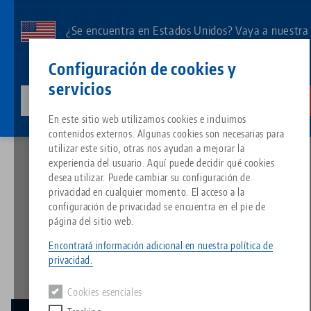
Ir
al
¿Se encuentra en Estados Unidos? Vaya a nuestra
contenido
página de EE.UU. para ver el contenido específico
Contacto
Español
principal
Configuración de cookies y
de su país.
servicios
lang-technik-usa.com
Cambia
Noticias
Nueva sucursal en Francia
Breadcrumb
En este sitio web utilizamos cookies e incluimos
Todo de una sola fuente
Acerca de LANG
Descargas
Blog
Grupo de producto
Productos correspondientes
contenidos externos. Algunas cookies son necesarias para
Lo sentimos. No hemos podido encontrar ningún resultado.
utilizar este sitio, otras nos ayudan a mejorar la
Ir a la página del producto
experiencia del usuario. Aquí puede decidir qué cookies
Sistema de sujeción de punto 
Filosofía
FAQ
Noticias
Tipos de productos
desea utilizar. Puede cambiar su configuración de
Nueva sucursal en Francia
privacidad en cualquier momento. El acceso a la
configuración de privacidad se encuentra en el pie de
Portapiezas
Innovaciones
Solicitud de catálogo
Eventos
Resumen de productos
página del sitio web.
14.07.2021 — comunicados de prensa
Servicios
Volver a las novedades
Encontrará información adicional en nuestra política de
Automatización
Red de ventas
Vídeos
Descargas
Novedades de productos
privacidad.
Quicklinks
Downloads
Cookies esenciales
Vídeos
Search
Centro tecnológico
Contacto