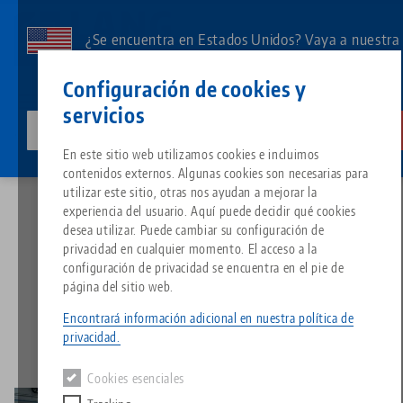
Ir
al
¿Se encuentra en Estados Unidos? Vaya a nuestra
contenido
página de EE.UU. para ver el contenido específico
Contacto
Español
principal
Configuración de cookies y
de su país.
servicios
lang-technik-usa.com
Cambia
Noticias
Invertir en el futuro
Breadcrumb
En este sitio web utilizamos cookies e incluimos
Todo de una sola fuente
Acerca de LANG
Descargas
Blog
Grupo de producto
Productos correspondientes
contenidos externos. Algunas cookies son necesarias para
Lo sentimos. No hemos podido encontrar ningún resultado.
utilizar este sitio, otras nos ayudan a mejorar la
Ir a la página del producto
experiencia del usuario. Aquí puede decidir qué cookies
Sistema de sujeción de punto 
Filosofía
FAQ
Noticias
Tipos de productos
desea utilizar. Puede cambiar su configuración de
Invertir en el futuro
privacidad en cualquier momento. El acceso a la
configuración de privacidad se encuentra en el pie de
Portapiezas
Innovaciones
Solicitud de catálogo
Eventos
Resumen de productos
página del sitio web.
13.04.2021 — comunicados de prensa
Servicios
Volver a las novedades
Encontrará información adicional en nuestra política de
Automatización
Red de ventas
Vídeos
Descargas
Novedades de productos
privacidad.
Quicklinks
Downloads
Cookies esenciales
Vídeos
Search
Centro tecnológico
Contacto