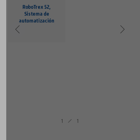
RoboTrex 52,
Sistema de
automatización
1
1