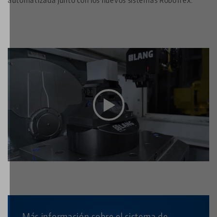
Este vídeo está alojado en YouTube. Para ver el vídeo,
acepte las cookies multimedia en el
configuración de
privacidad
.
Más información sobre el sistema de