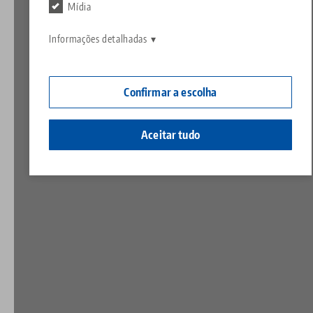
Contato
Mídia
Contact
Carreira
Devoluções
Informações detalhadas
Cidadania corporativa
Confirmar a escolha
Aceitar tudo