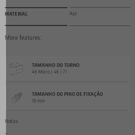
Aço
MATERIAL
More features:
TAMANHO DO TORNO
46 Micro / 46 / 77
TAMANHO DO PINO DE FIXAÇÃO
16 mm
Notas:
—