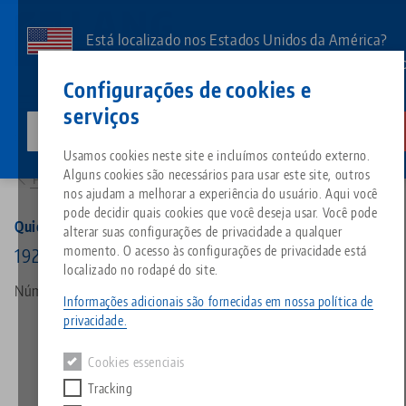
Pular
para
Está localizado nos Estados Unidos da América?
o
Aceda à nossa página dos EUA para ver o conteúd
Contato
Português
conteúdo
Configurações de cookies e
específico do país.
principal
serviços
lang-technik-usa.com
Mudar
Produtos
70264: Quick•Point® 52, lápide de 4 faces
Breadcrumb
Usamos cookies neste site e incluímos conteúdo externo.
Tudo em uma única solução
Sobre a LANG
Downloads
Blog
Grupo de produtos
Produtos correspondentes
Alguns cookies são necessários para usar este site, outros
Para a visão geral do produto
Desculpe. Não foi possível encontrar nenhum resultado.
nos ajudam a melhorar a experiência do usuário. Aqui você
Ir para a página do produto
pode decidir quais cookies que você deseja usar. Você pode
Sistema de fixação por ponto 
Filosofia
FAQ
Notícias
Tipos de produtos
Quick•Point® 52, lápide de 4 faces
alterar suas configurações de privacidade a qualquer
momento. O acesso às configurações de privacidade está
192 x 192 x 260 mm
localizado no rodapé do site.
Morsas
Inovações
Solicitação de catálogo
Eventos
Visão geral do produto
Número do artigo 70264
Serviços
Informações adicionais são fornecidas em nossa política de
privacidade.
Automação
Rede de vendas
Vídeos
Downloads
Novos produtos
Quicklinks
Downloads
Cookies essenciais
Vídeos
Tracking
Search
Centros de tecnologia
Contato