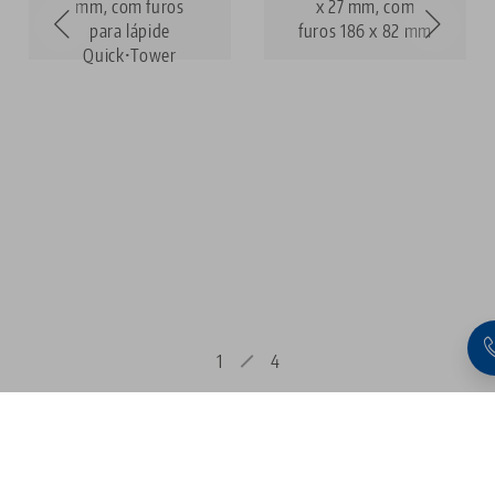
mm, com furos
x 27 mm, com
para lápide
furos 186 x 82 mm
Quick•Tower
1
4