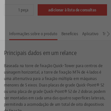
peça
adicionar à lista de consultas
Informações sobre o produto
Benefícios
Aplicativo
Trans
Principais dados em um relance
Baseada na torre de fixação Quick•Tower para centros de
usinagem horizontal, a torre de fixação MT4 de 4 lados é
uma alternativa para a fixação múltipla em máquinas
menores de 5 eixos. Duas placas de grade Quick•Point® 52
ou uma placa de grade Quick•Point® 52 de 2 dobras podem
ser montadas em cada uma das quatro superfícies laterais,
permitindo a acomodação de um total de oito dispositivos
de fixação.