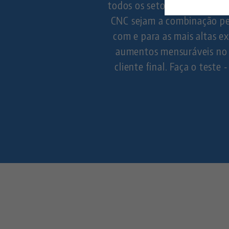
todos os setores e são sinô
CNC sejam a combinação pe
com e para as mais altas 
aumentos mensuráveis no 
cliente final. Faça o test