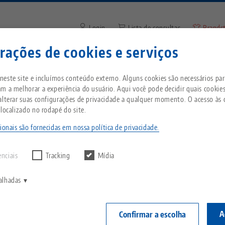
Login
Lista de consultas
Brands
rações de cookies e serviços
Digite o termo de pesquisa o
Está localizado nos Estados Unidos da Améric
mpresa
Serviço
Notícias
este site e incluímos conteúdo externo. Alguns cookies são necessários para
à nossa página dos EUA para ver o conteúdo es
m a melhorar a experiência do usuário. Aqui você pode decidir quais cookie
do país.
alterar suas configurações de privacidade a qualquer momento. O acesso às 
quinas CNC
MAKINO
Breadcrumb
 localizado no rodapé do site.
Tudo em uma única
Sobre a LANG
Downloads
Blog
ntes
bém na MAKINO-Europe:
solução
ionais são fornecidas em nossa política de privacidade.
echnik-usa.com
Mudar
r nenhum resultado.
Filosofia
FAQ
Notícias
automação
enciais
Tracking
Mídia
Sistema de fixação por
ponto zero
V
Inovações
Solicitação de catálogo
Eventos
alhadas
C
uio. Embora a MAKINO esteja agora representada em t
Morsas
C
Rede de vendas
Vídeos
 manteve fiel às suas raízes japonesas. As máquinas
A
Confirmar a escolha