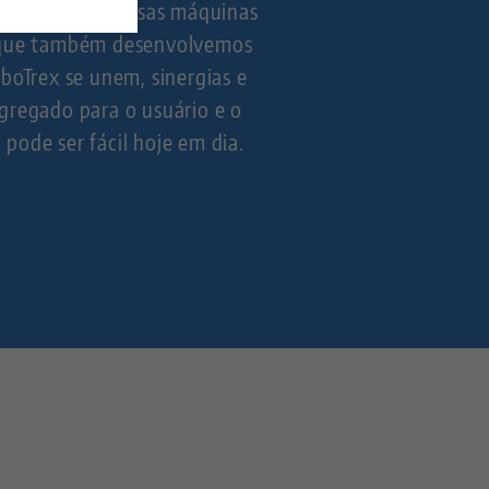
o faz com que essas máquinas
, que também desenvolvemos
oTrex se unem, sinergias e
regado para o usuário e o
pode ser fácil hoje em dia.