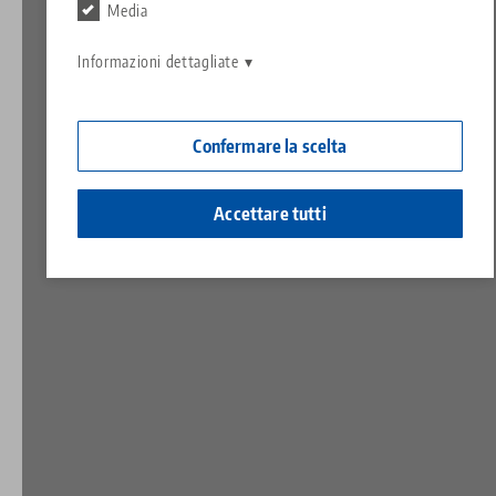
Contatto
Media
Contact
Carriera
Restituzioni
Informazioni dettagliate
Cittadinanza aziendale
Confermare la scelta
Accettare tutti