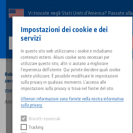
Vai
al
Vi trovate negli Stati Uniti d'America? Passate all
contenuto
pagina degli Stati Uniti per vedere i contenuti
Contatto
Italiano
principale
Impostazioni dei cookie e dei
specifici del Paese.
servizi
lang-technik-usa.com
Cambiamento
Prodotti
Breadcrumb
In questo sito web utilizziamo i cookie e includiamo
Tutto da un'unica fonte
Informazioni su LANG
Download
Blog
Gruppo di prodotti
Prodotti abbinati
66500: RoboTrex 52, Automazione Sistema di serraggio a punto zero
contenuti esterni. Alcuni cookie sono necessari per
Alla panoramica dei prodotti
Siamo spiacenti. Non abbiamo trovato alcun risultato.
utilizzare questo sito, altri ci aiutano a migliorare
Vai alla pagina del prodotto
l'esperienza dell'utente. Qui potete decidere quali cookie
Sistema di serraggio a punto z
Filosofia
FAQ
Notizie
Tipi di prodotto
RoboTrex 52, Automazione Sistema di serraggio a punto
volete utilizzare. È possibile modificare le impostazioni
zero
sulla privacy in qualsiasi momento. L'accesso alle
impostazioni sulla privacy si trova nel footer del sito.
meccanico
Sistemi di staffaggio
Innovazioni
Richiesta catalogo
Eventi
Panoramica dei prodotti
Servizi
Ulteriori informazioni sono fornite nella nostra informativa
Articolo n. 66500
sulla privacy.
Automazione
Rete di vendita
Video
Download
Novità sui prodotti
Quicklinks
Downloads
Biscotti essenziali
Video
Tracking
Search
Centro tecnologico
Contatto