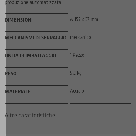
produzione automatizzata.
⌀ 157 x 37 mm
DIMENSIONI
meccanico
MECCANISMI DI SERRAGGIO
1 Pezzo
UNITÀ DI IMBALLAGGIO
5.2 kg
PESO
Acciaio
MATERIALE
Altre caratteristiche: