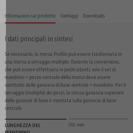
Informazioni sul prodotto
Vantaggi
Downloads
I dati principali in sintesi
Se necessario, la morsa Profilo può essere trasformata in
una morsa a serraggio multiplo. Durante la conversione,
che può essere effettuata in pochi istanti, solo il set di
mandrino + pezzo centrale della morsa deve essere
sostituito dalla ganascia di base centrale + mandrino. Per il
serraggio (multiplo) dei pezzi, la stessa ganascia superiore
delle ganasce di base è montata sulla ganascia di base
centrale.
265 mm
LUNGHEZZA DEL
MANDRINO