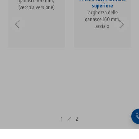
ganasce 160 mm,
superiore
(vecchia versione)
larghezza delle
ganasce 160 mm,
acciaio
1
2