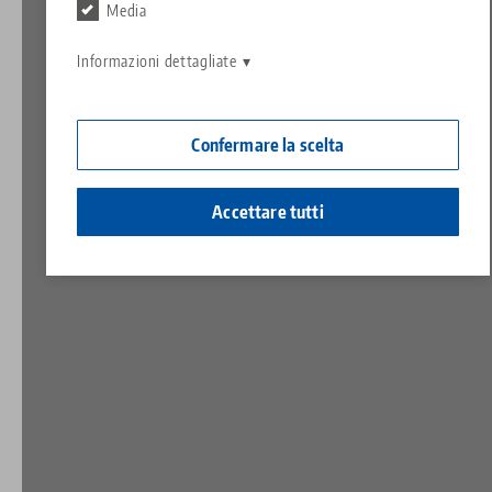
Contatto
Media
Contact
Carriera
Restituzioni
Informazioni dettagliate
Cittadinanza aziendale
Confermare la scelta
Accettare tutti