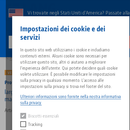
Vai
al
Vi trovate negli Stati Uniti d'America? Passate all
contenuto
pagina degli Stati Uniti per vedere i contenuti
Contatto
Italiano
principale
Impostazioni dei cookie e dei
specifici del Paese.
servizi
lang-technik-usa.com
Cambiamento
Prodotti
49150-TG: Profilo 125, Ganascia centrale + mandrino
Breadcrumb
In questo sito web utilizziamo i cookie e includiamo
Tutto da un'unica fonte
Informazioni su LANG
Download
Blog
Gruppo di prodotti
Prodotti abbinati
contenuti esterni. Alcuni cookie sono necessari per
Alla panoramica dei prodotti
Siamo spiacenti. Non abbiamo trovato alcun risultato.
utilizzare questo sito, altri ci aiutano a migliorare
Vai alla pagina del prodotto
l'esperienza dell'utente. Qui potete decidere quali cookie
Sistema di serraggio a punto z
Filosofia
FAQ
Notizie
Tipi di prodotto
VECCHIA VERSIONE
volete utilizzare. È possibile modificare le impostazioni
sulla privacy in qualsiasi momento. L'accesso alle
Profilo 125, Ganascia centrale + mandrino
impostazioni sulla privacy si trova nel footer del sito.
Sistemi di staffaggio
Innovazioni
Richiesta catalogo
Eventi
Panoramica dei prodotti
larghezza delle ganasce 125 mm, lunghezza del
Servizi
Ulteriori informazioni sono fornite nella nostra informativa
mandrino 265 mm (vecchia versione)
sulla privacy.
Automazione
Rete di vendita
Video
Download
Novità sui prodotti
Articolo n. 49150-TG
Quicklinks
Downloads
Biscotti essenziali
Video
Tracking
Search
Centro tecnologico
Contatto