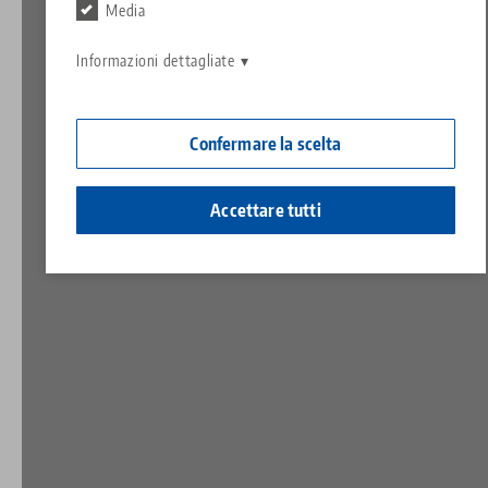
Contatto
Media
Contact
Carriera
Restituzioni
Informazioni dettagliate
Cittadinanza aziendale
Confermare la scelta
Accettare tutti