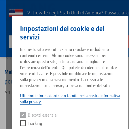
Vai
al
Vi trovate negli Stati Uniti d'America? Passate all
contenuto
pagina degli Stati Uniti per vedere i contenuti
Contatto
Italiano
principale
Impostazioni dei cookie e dei
specifici del Paese.
servizi
lang-technik-usa.com
Cambiamento
Prodotti
41010-01: Makro•Grip®, Perno di ricambio
Breadcrumb
In questo sito web utilizziamo i cookie e includiamo
Tutto da un'unica fonte
Informazioni su LANG
Download
Blog
Gruppo di prodotti
Prodotti abbinati
contenuti esterni. Alcuni cookie sono necessari per
Alla panoramica dei prodotti
Siamo spiacenti. Non abbiamo trovato alcun risultato.
utilizzare questo sito, altri ci aiutano a migliorare
Vai alla pagina del prodotto
l'esperienza dell'utente. Qui potete decidere quali cookie
Sistema di serraggio a punto z
Filosofia
FAQ
Notizie
Tipi di prodotto
Makro•Grip®, Perno di ricambio
volete utilizzare. È possibile modificare le impostazioni
sulla privacy in qualsiasi momento. L'accesso alle
per l'utensile di marcatura centrale
impostazioni sulla privacy si trova nel footer del sito.
Sistemi di staffaggio
Innovazioni
Richiesta catalogo
Eventi
Panoramica dei prodotti
Articolo n. 41010-01
Servizi
Ulteriori informazioni sono fornite nella nostra informativa
sulla privacy.
Automazione
Rete di vendita
Video
Download
Novità sui prodotti
Quicklinks
Downloads
Biscotti essenziali
Video
Tracking
Search
Centro tecnologico
Contatto