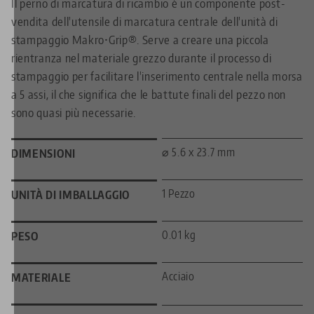
Il perno di marcatura di ricambio è un componente post-
vendita dell'utensile di marcatura centrale dell'unità di
stampaggio Makro•Grip®. Serve a creare una piccola
rientranza nel materiale grezzo durante il processo di
stampaggio per facilitare l'inserimento centrale nella morsa
a 5 assi, il che significa che le battute finali del pezzo non
sono quasi più necessarie.
⌀ 5.6 x 23.7 mm
DIMENSIONI
1 Pezzo
UNITÀ DI IMBALLAGGIO
0.01 kg
PESO
Acciaio
MATERIALE