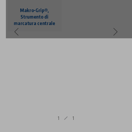
Makro•Grip®,
Strumento di
marcatura centrale
1
1