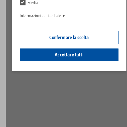
Contatto
Media
Contact
Carriera
Restituzioni
Informazioni dettagliate
Cittadinanza aziendale
Confermare la scelta
Accettare tutti