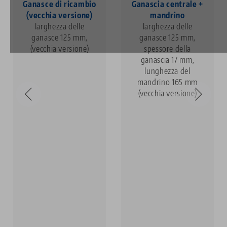
Ganasce di ricambio
Ganascia centrale +
(vecchia versione)
mandrino
larghezza delle
larghezza delle
ganasce 125 mm,
ganasce 125 mm,
(vecchia versione)
spessore della
ganascia 17 mm,
lunghezza del
mandrino 165 mm
(vecchia versione)