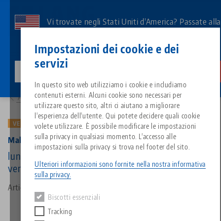
Vai
al
Vi trovate negli Stati Uniti d'America? Passate all
contenuto
pagina degli Stati Uniti per vedere i contenuti
Contatto
Italiano
principale
Impostazioni dei cookie e dei
specifici del Paese.
servizi
lang-technik-usa.com
Cambiamento
Prodotti
4025165: Makro•Grip® 125, Set mandrino + pezzo centrale
Breadcrumb
In questo sito web utilizziamo i cookie e includiamo
Tutto da un'unica fonte
Informazioni su LANG
Download
Blog
Gruppo di prodotti
Prodotti abbinati
contenuti esterni. Alcuni cookie sono necessari per
Alla panoramica dei prodotti
Siamo spiacenti. Non abbiamo trovato alcun risultato.
utilizzare questo sito, altri ci aiutano a migliorare
Vai alla pagina del prodotto
l'esperienza dell'utente. Qui potete decidere quali cookie
Sistema di serraggio a punto z
Filosofia
FAQ
Notizie
Tipi di prodotto
VECCHIA VERSIONE
volete utilizzare. È possibile modificare le impostazioni
sulla privacy in qualsiasi momento. L'accesso alle
Makro•Grip® 125, Set mandrino + pezzo centrale
impostazioni sulla privacy si trova nel footer del sito.
Sistemi di staffaggio
Innovazioni
Richiesta catalogo
Eventi
Panoramica dei prodotti
lunghezza del mandrino 165 mm (vecchia
Servizi
Ulteriori informazioni sono fornite nella nostra informativa
versione)
sulla privacy.
Automazione
Rete di vendita
Video
Download
Novità sui prodotti
Articolo n. 4025165
Quicklinks
Downloads
Biscotti essenziali
Video
Tracking
Search
Centro tecnologico
Contatto