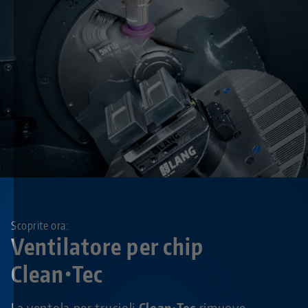
Scoprite ora:
Ventilatore per chip
Clean•Tec
La ventola per trucioli
Clean•Tec
rimuove