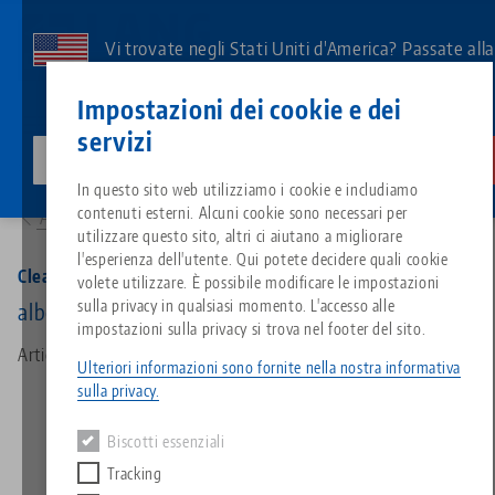
Vai
al
Vi trovate negli Stati Uniti d'America? Passate all
contenuto
pagina degli Stati Uniti per vedere i contenuti
Contatto
Italiano
principale
Impostazioni dei cookie e dei
specifici del Paese.
servizi
lang-technik-usa.com
Cambiamento
Prodotti
34260: Clean•Tec 260, Chip Fan
Breadcrumb
In questo sito web utilizziamo i cookie e includiamo
Tutto da un'unica fonte
Informazioni su LANG
Download
Blog
Gruppo di prodotti
Prodotti abbinati
contenuti esterni. Alcuni cookie sono necessari per
Alla panoramica dei prodotti
Siamo spiacenti. Non abbiamo trovato alcun risultato.
utilizzare questo sito, altri ci aiutano a migliorare
Vai alla pagina del prodotto
l'esperienza dell'utente. Qui potete decidere quali cookie
Sistema di serraggio a punto z
Filosofia
FAQ
Notizie
Tipi di prodotto
Clean•Tec 260, Chip Fan
volete utilizzare. È possibile modificare le impostazioni
sulla privacy in qualsiasi momento. L'accesso alle
albero-3/4"
impostazioni sulla privacy si trova nel footer del sito.
Sistemi di staffaggio
Innovazioni
Richiesta catalogo
Eventi
Panoramica dei prodotti
Articolo n. 34260
Servizi
Ulteriori informazioni sono fornite nella nostra informativa
sulla privacy.
Automazione
Rete di vendita
Video
Download
Novità sui prodotti
Quicklinks
Downloads
Biscotti essenziali
Video
Tracking
Search
Centro tecnologico
Contatto