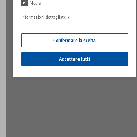
Contatto
Media
Contact
Carriera
Restituzioni
Informazioni dettagliate
Cittadinanza aziendale
Confermare la scelta
Accettare tutti