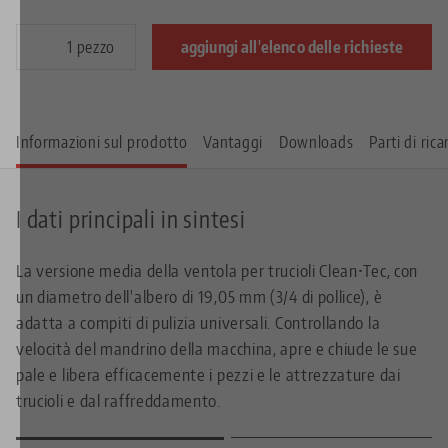
pezzo
aggiungi all'elenco delle richieste
Informazioni sul prodotto
Vantaggi
Downloads
Parti di ric
I dati principali in sintesi
La versione media della ventola per trucioli Clean•Tec, con
un diametro dell'albero di 19,05 mm (3/4 di pollice), è
adatta a compiti di pulizia universali. Controllando la
velocità del mandrino della macchina, apre e chiude le sue
pale e libera efficacemente i pezzi e le attrezzature dai
trucioli e dal raffreddamento.