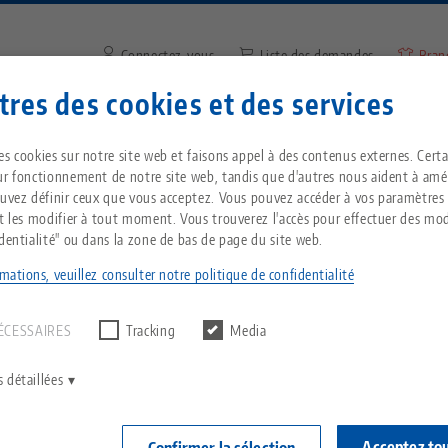
Connectez-vous
Liste des demandes
Bran
res des cookies et des services
Saisir un terme de recherche 
Vous êtes localisé aux États-Unis ? Veuillez con
ntreprise
Service
Nouvelles
es cookies sur notre site web et faisons appel à des contenus externes. Cert
notre page US pour voir le contenu spécifique 
ur fonctionnement de notre site web, tandis que d'autres nous aident à amél
pays.
ouvez définir ceux que vous acceptez. Vous pouvez accéder à vos paramètres
er les machines CNC
HERMLE
Breadcrumb
et les modifier à tout moment. Vous trouverez l'accès pour effectuer des mod
Tout d'une seule source
À propos de LANG
Téléchargements
Blog
es HERMLE : l'automati
identialité" ou dans la zone de bas de page du site web.
echnik-usa.com
Change
mations, veuillez consulter notre politique de confidentialité
un résultat.
T
Technologie de
Philosophie
FAQ
Actualités
service de l'efficacité
serrage à point zéro
ÉCESSAIRES
Tracking
Media
V
Innovations
Commande de catalogue
Salons professionnels
C
Technologie de
 détaillées
se avant tout à des fraiseuses fabriquées en Souabe
serrage des pièces
C
Réseau commercial
Vidéos
 fondé en 1938 déjà, sous la forme d'une fabrique de v
Acceptez to