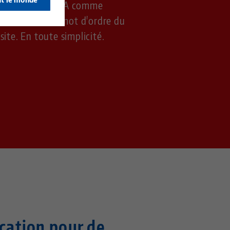
 plus divers - de A comme
tisation est le mot d'ordre du
te. En toute simplicité.
cation pour de