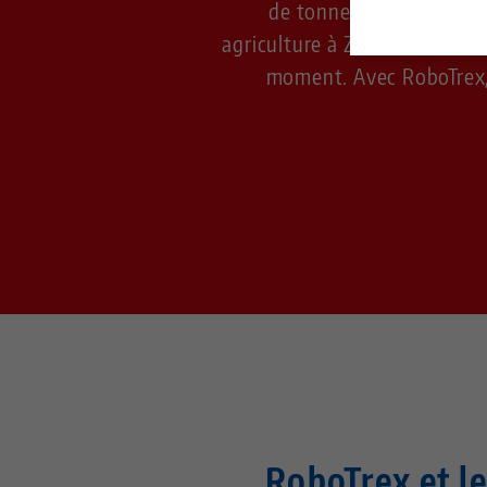
de tonneaux. Aujourd'hui
agriculture à
Z comme fabricat
moment. Avec RoboTrex, 
RoboTrex et l