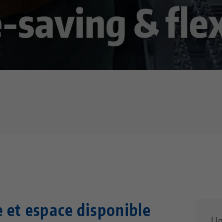
ur YouTube. Pour regarder la vidéo, veuillez accepter les cookies 
confidentialité
die Media-Cookies.
e et espace disponible
Un