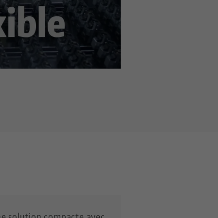
média dans
les paramètres de
e solution compacte avec