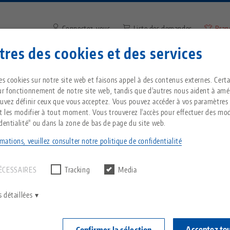
Connectez-vous
Liste des demandes
Bran
res des cookies et des services
Saisir un terme de recherche 
Vous êtes localisé aux États-Unis ? Veuillez con
ntreprise
Service
Nouvelles
es cookies sur notre site web et faisons appel à des contenus externes. Cert
notre page US pour voir le contenu spécifique 
ur fonctionnement de notre site web, tandis que d'autres nous aident à amél
pays.
ouvez définir ceux que vous acceptez. Vous pouvez accéder à vos paramètres
ution compacte avec un grand impact - Automatisation flexible sur une p
Breadcrumb
et les modifier à tout moment. Vous trouverez l'accès pour effectuer des mod
Tout d'une seule source
À propos de LANG
Téléchargements
Blog
identialité" ou dans la zone de bas de page du site web.
echnik-usa.com
Change
mations, veuillez consulter notre politique de confidentialité
un résultat.
T
Technologie de
Philosophie
FAQ
Actualités
serrage à point zéro
ÉCESSAIRES
Tracking
Media
V
Innovations
Commande de catalogue
Salons professionnels
C
Technologie de
 détaillées
serrage des pièces
C
Réseau commercial
Vidéos
Acceptez to