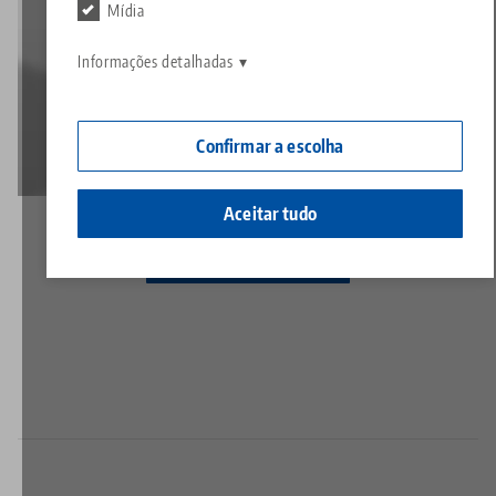
Contato
Mídia
Contact
Carreira
Devoluções
Informações detalhadas
Cidadania corporativa
Confirmar a escolha
Aceitar tudo
Para a página inicial