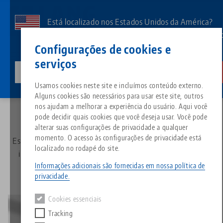
Pular
para
Está localizado nos Estados Unidos da América?
o
Aceda à nossa página dos EUA para ver o conteúd
Contato
Português
conteúdo
Configurações de cookies e
específico do país.
principal
serviços
lang-technik-usa.com
Mudar
Newsletter
Confirmação
Breadcrumb
Usamos cookies neste site e incluímos conteúdo externo.
Tudo em uma única solução
Sobre a LANG
Downloads
Blog
Grupo de produtos
Produtos correspondentes
Alguns cookies são necessários para usar este site, outros
Confirmação do registro
Desculpe. Não foi possível encontrar nenhum resultado.
nos ajudam a melhorar a experiência do usuário. Aqui você
Ir para a página do produto
pode decidir quais cookies que você deseja usar. Você pode
Sistema de fixação por ponto 
Filosofia
FAQ
Notícias
Tipos de produtos
alterar suas configurações de privacidade a qualquer
momento. O acesso às configurações de privacidade está
Estamos felizes por você ter se inscrito em nosso boletim
localizado no rodapé do site.
Morsas
Inovações
Solicitação de catálogo
Eventos
informativo! simples. envolvente. futuro. agora é seu.
Visão geral do produto
Serviços
Informações adicionais são fornecidas em nossa política de
privacidade.
Automação
Rede de vendas
Vídeos
Downloads
Novos produtos
Quicklinks
Downloads
Cookies essenciais
Vídeos
Tracking
Search
Centros de tecnologia
Contato