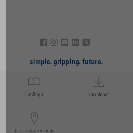
simple. gripping. future.
Quicklinks
Footer
Catálogo
Downloads
Parceiros de vendas