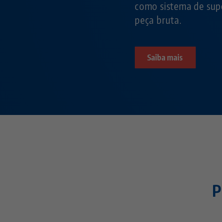
como sistema de supo
peça bruta.
Saiba mais
P