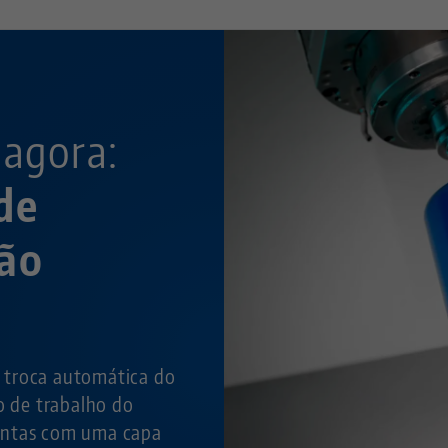
 agora:
de
ão
troca automática do
o de trabalho do
entas com uma capa