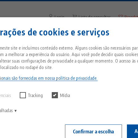
Login
Lista de consultas
Brands
rações de cookies e serviços
Digite o termo de pesquisa o
Está localizado nos Estados Unidos da Améric
mpresa
Serviço
Notícias
este site e incluímos conteúdo externo. Alguns cookies são necessários para
à nossa página dos EUA para ver o conteúdo es
m a melhorar a experiência do usuário. Aqui você pode decidir quais cookie
do país.
alterar suas configurações de privacidade a qualquer momento. O acesso às 
BEX, Suporte de ferramentas
Breadcrumb
 localizado no rodapé do site.
Tudo em uma única
Sobre a LANG
Downloads
Blog
ntes
solução
ionais são fornecidas em nossa política de privacidade.
echnik-usa.com
Mudar
HAUBEX, Supo
r nenhum resultado.
Filosofia
FAQ
Notícias
CAT-40
enciais
Tracking
Mídia
Sistema de fixação por
ponto zero
V
Inovações
Solicitação de catálogo
Eventos
Número do art
alhadas
C
Morsas
C
Rede de vendas
Vídeos
A
Confirmar a escolha
Login 