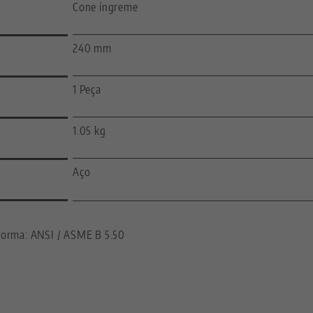
Cone íngreme
240 mm
1 Peça
1.05 kg
Aço
orma: ANSI / ASME B 5.50
—