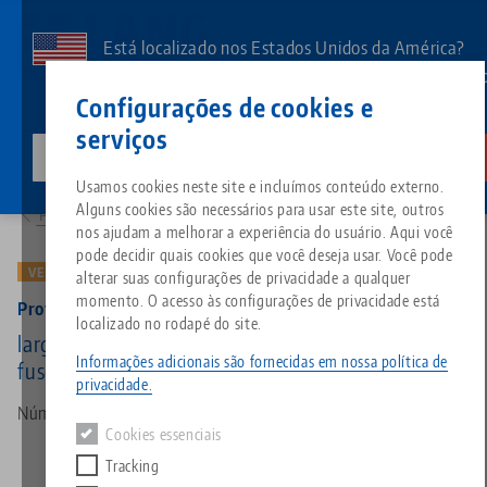
Pular
para
Está localizado nos Estados Unidos da América?
o
Aceda à nossa página dos EUA para ver o conteúd
Contato
Português
conteúdo
Configurações de cookies e
específico do país.
principal
serviços
lang-technik-usa.com
Mudar
Produtos
49100-TG: Profilo 125, Mordentes central + fuso
Breadcrumb
Usamos cookies neste site e incluímos conteúdo externo.
Tudo em uma única solução
Sobre a LANG
Downloads
Blog
Grupo de produtos
Produtos correspondentes
Alguns cookies são necessários para usar este site, outros
Para a visão geral do produto
Desculpe. Não foi possível encontrar nenhum resultado.
nos ajudam a melhorar a experiência do usuário. Aqui você
Ir para a página do produto
pode decidir quais cookies que você deseja usar. Você pode
Sistema de fixação por ponto 
Filosofia
FAQ
Notícias
Tipos de produtos
VERSÃO ANTIGA
alterar suas configurações de privacidade a qualquer
momento. O acesso às configurações de privacidade está
Profilo 125, Mordentes central + fuso
localizado no rodapé do site.
Morsas
Inovações
Solicitação de catálogo
Eventos
Visão geral do produto
largura da mandíbula 125 mm, comprimento do
Serviços
Informações adicionais são fornecidas em nossa política de
fuso 215 mm (versão antiga)
privacidade.
Automação
Rede de vendas
Vídeos
Downloads
Novos produtos
Número do artigo 49100-TG
Quicklinks
Downloads
Cookies essenciais
Vídeos
Tracking
Search
Centros de tecnologia
Contato