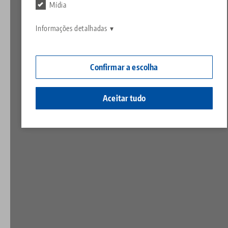
Contato
Mídia
Contact
Carreira
Devoluções
Informações detalhadas
Cidadania corporativa
Confirmar a escolha
Aceitar tudo