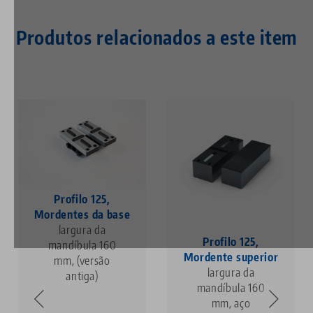
Produtos relacionados a este item
Profilo 125,
Mordentes da base
largura da
Profilo 125,
mandíbula 160
Mordente superior
mm, (versão
largura da
antiga)
mandíbula 160
mm, aço