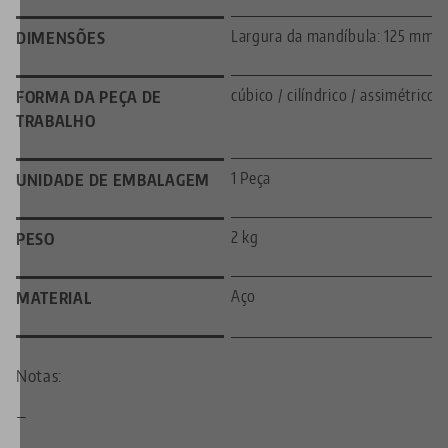
Largura da mandíbula: 125 mm
DIMENSÕES
cúbico / cilíndrico / assimétrico
FORMA DA PEÇA DE
TRABALHO
1 Peça
UNIDADE DE EMBALAGEM
2 kg
PESO
Aço
MATERIAL
Notas:
—