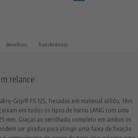
Benefícios
Transferências
um relance
kro•Grip® FS 125, fresados em material sólido, têm
ncaixam em todos os tipos de torno LANG com uma
125 mm. Graças ao serrilhado completo em ambos os
 podem ser giradas para atingir uma faixa de fixação
o o comprimento do corpo da base. Isso garante uma