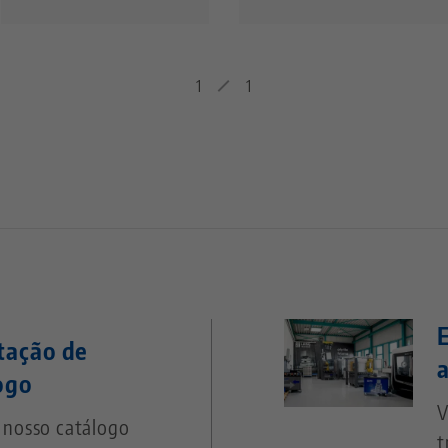
1
1
itação de
ogo
V
e nosso catálogo
t