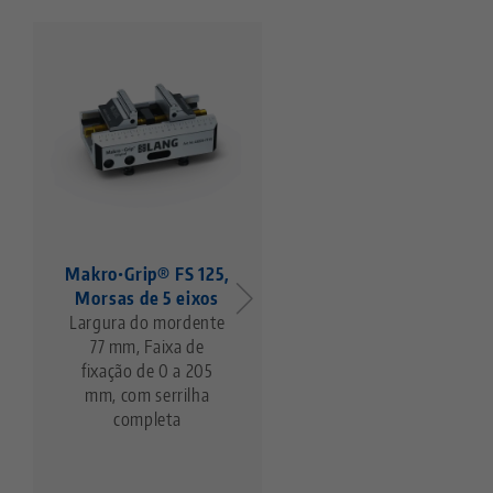
Makro•Grip® FS 125,
Grampo de
Morsas de 5 eixos
centralização 125, Cor
Largura do mordente
básico
77 mm, Faixa de
para largura de
fixação de 0 a 205
mandíbula de 77 mm,
mm, com serrilha
Comprimento do
completa
corpo da base 160
mm