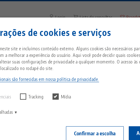
Login
Lista de consultas
Brands
rações de cookies e serviços
Digite o termo de pesquisa o
Está localizado nos Estados Unidos da Améric
mpresa
Serviço
Notícias
este site e incluímos conteúdo externo. Alguns cookies são necessários para
à nossa página dos EUA para ver o conteúdo es
m a melhorar a experiência do usuário. Aqui você pode decidir quais cookie
do país.
alterar suas configurações de privacidade a qualquer momento. O acesso às 
kro•Grip® FS 125, Mordentes sobressalentes
Breadcrumb
 localizado no rodapé do site.
Tudo em uma única
Sobre a LANG
Downloads
Blog
ntes
solução
ionais são fornecidas em nossa política de privacidade.
echnik-usa.com
Mudar
Makro•Grip® 
r nenhum resultado.
Filosofia
FAQ
Notícias
Largura d
enciais
Tracking
Mídia
Sistema de fixação por
ponto zero
denteação
V
Inovações
Solicitação de catálogo
Eventos
alhadas
C
Número do art
Morsas
C
Rede de vendas
Vídeos
A
Confirmar a escolha