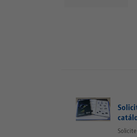
Solic
catál
Solicit