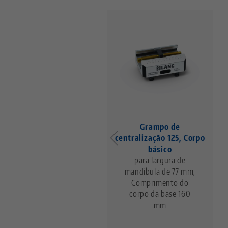
Makro•Grip® FS 125,
Grampo de
Morsas de 5 eixos
centralização 125, Corpo
Largura do mordente
básico
77 mm, Faixa de
para largura de
fixação de 0 a 205
mandíbula de 77 mm,
mm, com serrilha
Comprimento do
completa
corpo da base 160
mm