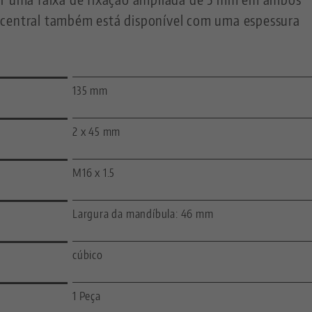
 central também está disponível com uma espessura
135 mm
2 x 45 mm
M16 x 1.5
Largura da mandíbula: 46 mm
cúbico
1 Peça