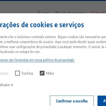
Login
Lista de consultas
Brands
rações de cookies e serviços
Digite o termo de pesquisa o
Está localizado nos Estados Unidos da Améric
mpresa
Serviço
Notícias
este site e incluímos conteúdo externo. Alguns cookies são necessários para
à nossa página dos EUA para ver o conteúdo es
m a melhorar a experiência do usuário. Aqui você pode decidir quais cookie
do país.
alterar suas configurações de privacidade a qualquer momento. O acesso às 
ro•Grip 77, Mordente central + fuso
Breadcrumb
 localizado no rodapé do site.
Tudo em uma única
Sobre a LANG
Downloads
Blog
ntes
solução
ionais são fornecidas em nossa política de privacidade.
echnik-usa.com
Mudar
Makro•Grip 77
r nenhum resultado.
Filosofia
FAQ
Notícias
largura d
enciais
Tracking
Mídia
Sistema de fixação por
ponto zero
espessura
V
Inovações
Solicitação de catálogo
Eventos
alhadas
comprime
C
Morsas
C
Rede de vendas
Vídeos
Número do art
A
Confirmar a escolha