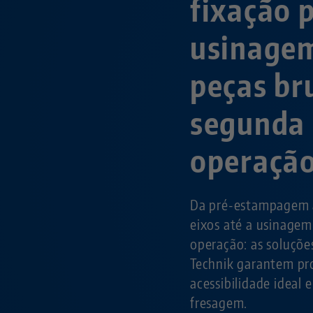
fixação 
usinage
peças br
segunda
operaçã
Da pré-estampagem 
eixos até a usinagem
operação: as soluçõe
Technik garantem pr
acessibilidade ideal e
fresagem.