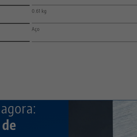
0.61 kg
Aço
—
—
 agora:
 de