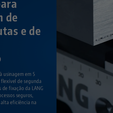
para
m de
utas e de
o
à usinagem em 5
 flexível de segunda
s de fixação da LANG
ocessos seguros,
 alta eficiência na