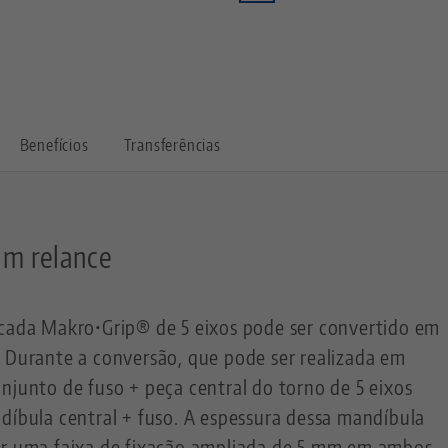
Benefícios
Transferências
um relance
ncada Makro•Grip® de 5 eixos pode ser convertido em
. Durante a conversão, que pode ser realizada em
njunto de fuso + peça central do torno de 5 eixos
díbula central + fuso. A espessura dessa mandíbula
er uma faixa de fixação ampliada de 5 mm em ambos