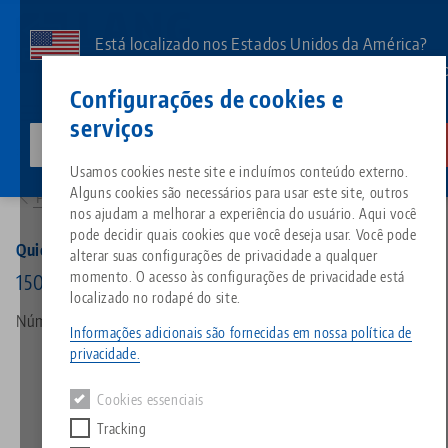
Pular
para
Está localizado nos Estados Unidos da América?
o
Aceda à nossa página dos EUA para ver o conteúd
Contato
Português
conteúdo
Configurações de cookies e
específico do país.
principal
serviços
lang-technik-usa.com
Mudar
Produtos
45157: Quick•Point® 52, elevador de 5 eixos
Breadcrumb
Usamos cookies neste site e incluímos conteúdo externo.
Tudo em uma única solução
Sobre a LANG
Downloads
Blog
Grupo de produtos
Produtos correspondentes
Alguns cookies são necessários para usar este site, outros
Para a visão geral do produto
Desculpe. Não foi possível encontrar nenhum resultado.
nos ajudam a melhorar a experiência do usuário. Aqui você
Ir para a página do produto
pode decidir quais cookies que você deseja usar. Você pode
Sistema de fixação por ponto 
Filosofia
FAQ
Notícias
Tipos de produtos
Quick•Point® 52, elevador de 5 eixos
alterar suas configurações de privacidade a qualquer
momento. O acesso às configurações de privacidade está
150 x 116 mm, altura 100 mm
localizado no rodapé do site.
Morsas
Inovações
Solicitação de catálogo
Eventos
Visão geral do produto
Número do artigo 45157
Serviços
Informações adicionais são fornecidas em nossa política de
privacidade.
Automação
Rede de vendas
Vídeos
Downloads
Novos produtos
Quicklinks
Downloads
Cookies essenciais
Vídeos
Tracking
Search
Centros de tecnologia
Contato