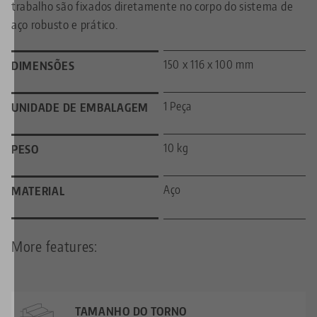
trabalho são fixados diretamente no corpo do sistema de
aço robusto e prático.
150 x 116 x 100 mm
DIMENSÕES
1 Peça
UNIDADE DE EMBALAGEM
10 kg
PESO
Aço
MATERIAL
More features:
TAMANHO DO TORNO