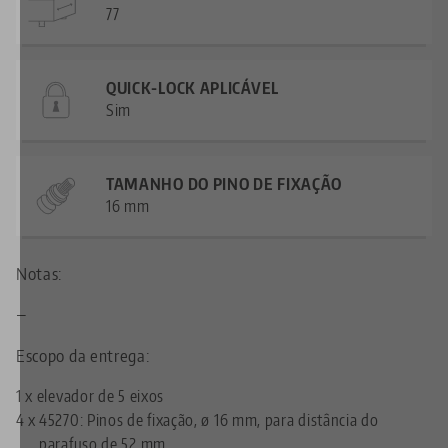
77
QUICK-LOCK APLICÁVEL
Sim
TAMANHO DO PINO DE FIXAÇÃO
16 mm
Notas:
—
Escopo da entrega:
1 x elevador de 5 eixos
4 x
45270: Pinos de fixação, ø 16 mm, para distância do
parafuso de 52 mm