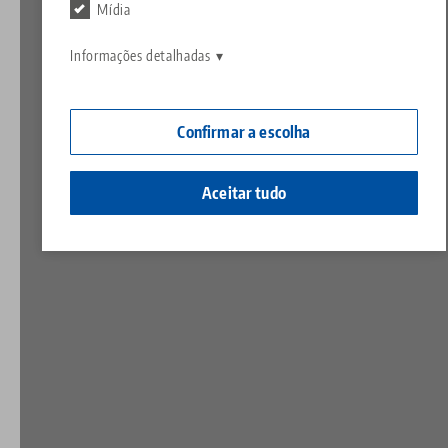
Contato
Mídia
Contact
Carreira
Devoluções
Informações detalhadas
Cidadania corporativa
Confirmar a escolha
Aceitar tudo