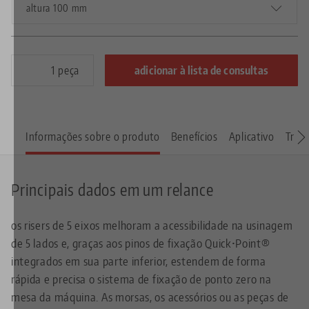
altura 100 mm
peça
adicionar à lista de consultas
Informações sobre o produto
Benefícios
Aplicativo
Trans
Principais dados em um relance
os risers de 5 eixos melhoram a acessibilidade na usinagem
de 5 lados e, graças aos pinos de fixação Quick•Point®
integrados em sua parte inferior, estendem de forma
rápida e precisa o sistema de fixação de ponto zero na
mesa da máquina. As morsas, os acessórios ou as peças de