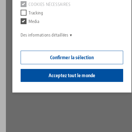
Contact
COOKIES NÉCESSAIRES
Contact
Tracking
Carrière
Retours de marchandises
Media
Responsabilité sociale
Des informations détaillées
Confirmer la sélection
Acceptez tout le monde