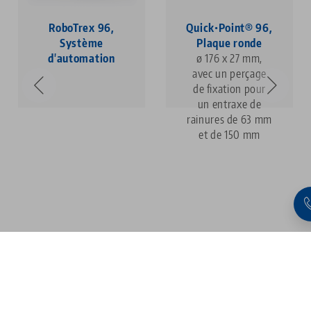
RoboTrex 96,
Quick•Point® 96,
Système
Plaque ronde
d'automation
ø 176 x 27 mm,
avec un perçage
de fixation pour
un entraxe de
rainures de 63 mm
et de 150 mm
1
2