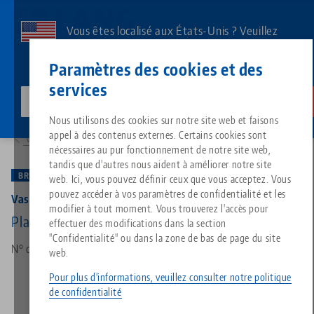
Aller
au
Vous êtes localisé aux États-Unis ? Veuillez
contenu
consulter notre page US pour voir le contenu
Contact
Français
principal
Paramètres des cookies et des
spécifique à votre pays.
services
lang-technik-usa.com
Changer
Produits
59616: Vasto•Clamp 96, Mandrin à 6 mors
Breadcrumb
Nous utilisons des cookies sur notre site web et faisons
Tout d'une seule source
À propos de LANG
Téléchargements
Blog
Groupe de produit
Produits assortis
appel à des contenus externes. Certains cookies sont
Vers l'aperçu des produits
Désolé. Nous n'avons pu trouver aucun résultat.
nécessaires au pur fonctionnement de notre site web,
Vers l'aperçu des produits
tandis que d'autres nous aident à améliorer notre site
Technologie de serrage à point
Philosophie
FAQ
Actualités
Types de produits
BREVET EN INSTANCE
web. Ici, vous pouvez définir ceux que vous acceptez. Vous
pouvez accéder à vos paramètres de confidentialité et les
Vasto•Clamp 96, Mandrin à 6 mors
modifier à tout moment. Vous trouverez l'accès pour
Technologie de serrage des pi
Innovations
Commande de catalogue
Salons professionnels
Aperçu des produits
Plage de serrage 10 - 160 mm
effectuer des modifications dans la section
Services
"Confidentialité" ou dans la zone de bas de page du site
N° d'art 59616
web.
Automatisation
Réseau commercial
Vidéos
Téléchargements
Nouveautés de produits
Quicklinks
Pour plus d'informations, veuillez consulter notre politique
Downloads
de confidentialité
Vidéos
Search
Centres de technologie
Contact