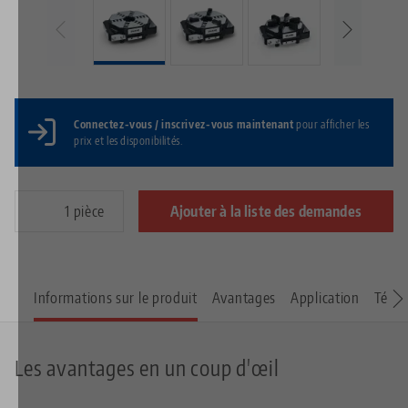
Connectez-vous / inscrivez-vous maintenant
pour afficher les
prix et les disponibilités.
pièce
Ajouter à la liste des demandes
Informations sur le produit
Avantages
Application
Télé
Les avantages en un coup d'œil