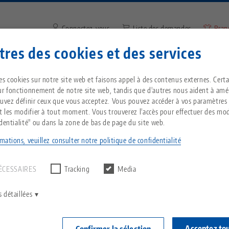
Connectez-vous
Liste des demandes
Bran
res des cookies et des services
Saisir un terme de recherche 
Vous êtes localisé aux États-Unis ? Veuillez con
ntreprise
Service
Nouvelles
es cookies sur notre site web et faisons appel à des contenus externes. Cert
notre page US pour voir le contenu spécifique 
ur fonctionnement de notre site web, tandis que d'autres nous aident à amél
pays.
ouvez définir ceux que vous acceptez. Vous pouvez accéder à vos paramètres
Clamp 96, Mors de serrage
Breadcrumb
et les modifier à tout moment. Vous trouverez l'accès pour effectuer des mod
Tout d'une seule source
À propos de LANG
Téléchargements
Blog
identialité" ou dans la zone de bas de page du site web.
echnik-usa.com
Change
mations, veuillez consulter notre politique de confidentialité
Vasto•Clamp 
un résultat.
T
Technologie de
Philosophie
FAQ
Actualités
acier, tre
serrage à point zéro
ÉCESSAIRES
Tracking
Media
75 - 160 
V
Innovations
Commande de catalogue
Salons professionnels
C
Technologie de
 détaillées
N° d'art 59616
serrage des pièces
C
Réseau commercial
Vidéos
Acceptez to