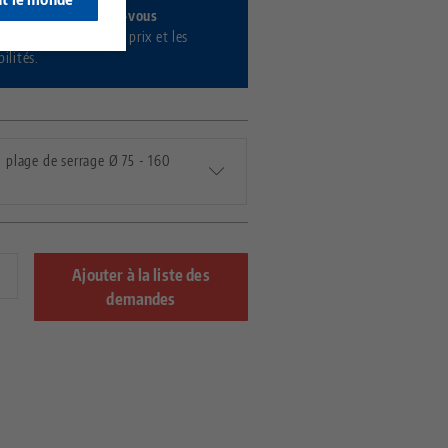
tez-vous / inscrivez-vous
nant
pour afficher les prix et les
ilités.
, plage de serrage Ø 75 - 160
Ajouter à la liste des
demandes