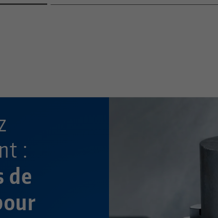
—
—
z
t :
s de
pour