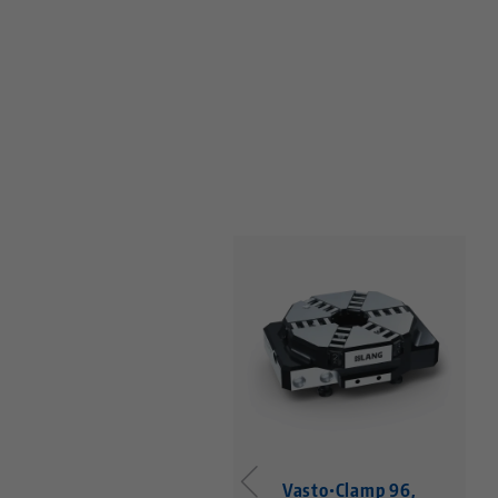
Vasto•Clamp 96, Mors
Vasto•Clamp 96,