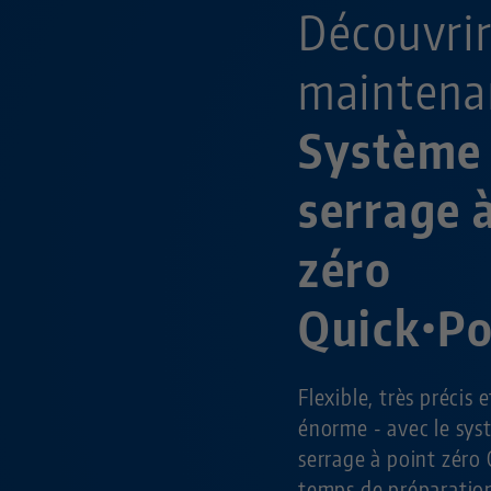
Découvri
maintena
Système
serrage 
zéro
Quick•P
Flexible, très précis 
énorme - avec le sy
serrage à point zéro 
temps de préparation