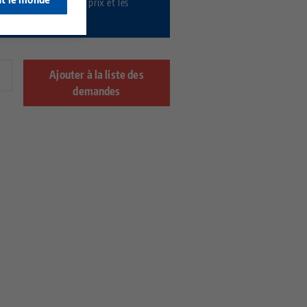
nant
pour afficher les prix et les
ilités.
Ajouter à la liste des
demandes