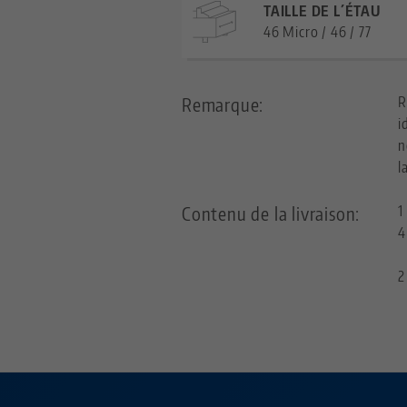
TAILLE DE L´ÉTAU
46 Micro / 46 / 77
Remarque:
R
i
n
l
Contenu de la livraison:
1
4
2