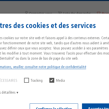
Connectez-vous
Liste des demandes
Bran
res des cookies et des services
Saisir un terme de recherche 
Vous êtes localisé aux États-Unis ? Veuillez con
ntreprise
Service
Nouvelles
es cookies sur notre site web et faisons appel à des contenus externes. Cert
notre page US pour voir le contenu spécifique 
ur fonctionnement de notre site web, tandis que d'autres nous aident à amél
pays.
ouvez définir ceux que vous acceptez. Vous pouvez accéder à vos paramètres
t® 52, Tour à 2 faces
Breadcrumb
et les modifier à tout moment. Vous trouverez l'accès pour effectuer des mod
Tout d'une seule source
À propos de LANG
Téléchargements
Blog
identialité" ou dans la zone de bas de page du site web.
echnik-usa.com
Change
mations, veuillez consulter notre politique de confidentialité
Quick•Point® 
un résultat.
T
Technologie de
Philosophie
FAQ
Actualités
146 x 76 
serrage à point zéro
ÉCESSAIRES
Tracking
Media
V
Innovations
Commande de catalogue
Salons professionnels
N° d'art 47220
C
Technologie de
 détaillées
serrage des pièces
C
Réseau commercial
Vidéos
Connec
Acceptez to