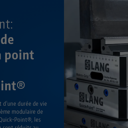
r
nt:
 de
à point
oint®
et d'une durée de vie
stème modulaire de
Quick•Point®, les
 sont réduits au