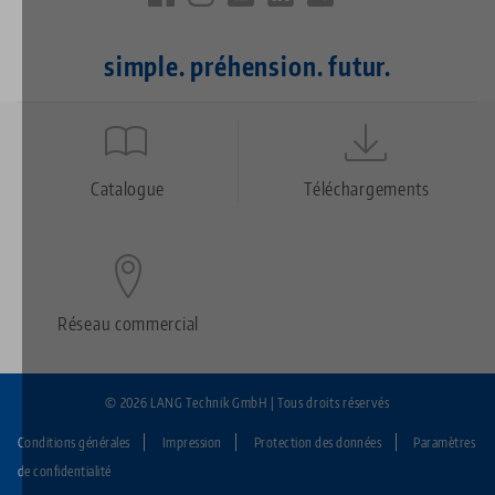
simple. préhension. futur.
Quicklinks
Footer
Catalogue
Téléchargements
Réseau commercial
© 2026 LANG Technik GmbH | Tous droits réservés
Conditions générales
Impression
Protection des données
Paramètres
Fußzeile:
de confidentialité