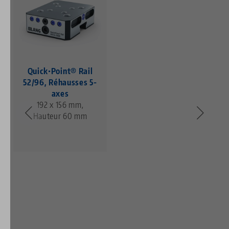
Quick•Point® Rail
52/96, Réhausses 5-
axes
192 x 156 mm,
Hauteur 60 mm