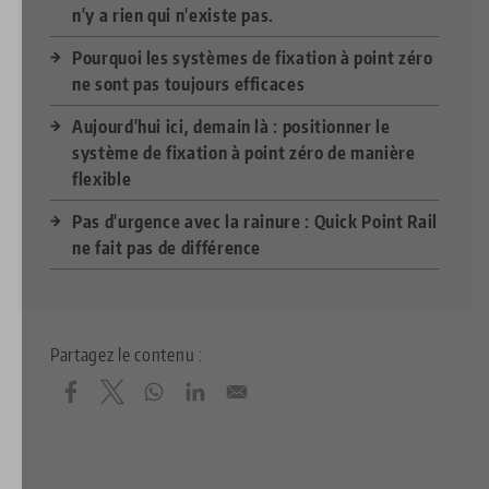
n'y a rien qui n'existe pas.
Pourquoi les systèmes de fixation à point zéro
ne sont pas toujours efficaces
Aujourd'hui ici, demain là : positionner le
système de fixation à point zéro de manière
flexible
Pas d'urgence avec la rainure : Quick Point Rail
ne fait pas de différence
Partagez le contenu :