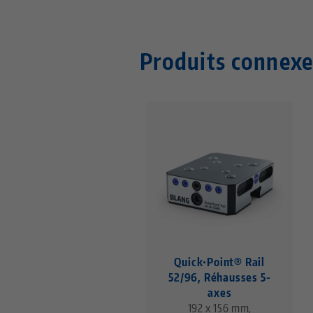
Produits connexe
Quick•Point® Rail
52/96, Réhausses 5-
axes
192 x 156 mm,