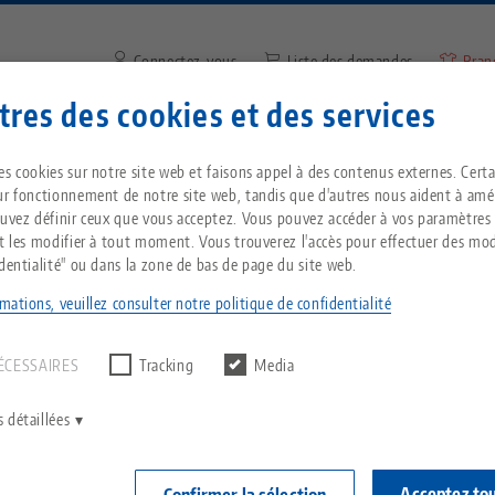
Connectez-vous
Liste des demandes
Bran
res des cookies et des services
Saisir un terme de recherche 
Vous êtes localisé aux États-Unis ? Veuillez con
ntreprise
Service
Nouvelles
es cookies sur notre site web et faisons appel à des contenus externes. Cert
notre page US pour voir le contenu spécifique 
ur fonctionnement de notre site web, tandis que d'autres nous aident à amél
pays.
ouvez définir ceux que vous acceptez. Vous pouvez accéder à vos paramètres
NG avec un nouveau système de serrage rapide pour les tables de machine
Breadcrumb
et les modifier à tout moment. Vous trouverez l'accès pour effectuer des mod
Tout d'une seule source
À propos de LANG
Téléchargements
Blog
identialité" ou dans la zone de bas de page du site web.
echnik-usa.com
Change
mations, veuillez consulter notre politique de confidentialité
un résultat.
T
Technologie de
Philosophie
FAQ
Actualités
serrage à point zéro
ÉCESSAIRES
Tracking
Media
 un nouveau système 
V
Innovations
Commande de catalogue
Salons professionnels
C
Technologie de
 détaillées
our les tables de machin
serrage des pièces
C
Réseau commercial
Vidéos
Acceptez to