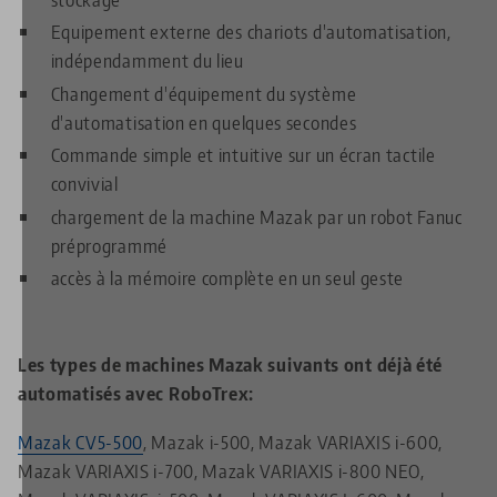
Equipement externe des chariots d'automatisation,
indépendamment du lieu
Changement d'équipement du système
d'automatisation en quelques secondes
Commande simple et intuitive sur un écran tactile
convivial
chargement de la machine Mazak par un robot Fanuc
préprogrammé
accès à la mémoire complète en un seul geste
Les types de machines Mazak suivants ont déjà été
automatisés avec RoboTrex:
Mazak CV5-500
, Mazak i-500, Mazak VARIAXIS i-600,
Mazak VARIAXIS i-700, Mazak VARIAXIS i-800 NEO,