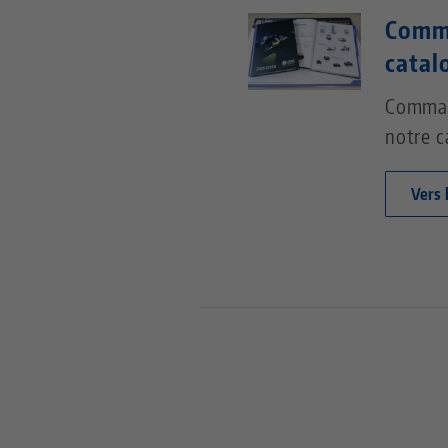
Comm
catal
Comman
notre c
Vers 