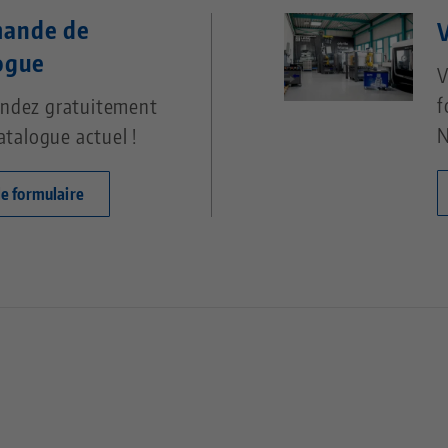
ande de
V
ogue
V
f
dez gratuitement
N
atalogue actuel !
le formulaire