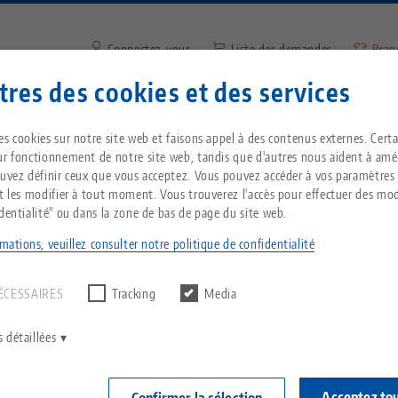
Connectez-vous
Liste des demandes
Bran
res des cookies et des services
Saisir un terme de recherche 
Vous êtes localisé aux États-Unis ? Veuillez con
ntreprise
Service
Nouvelles
es cookies sur notre site web et faisons appel à des contenus externes. Cert
notre page US pour voir le contenu spécifique 
ur fonctionnement de notre site web, tandis que d'autres nous aident à amél
pays.
ouvez définir ceux que vous acceptez. Vous pouvez accéder à vos paramètres
tomatiser systématiquement
Breadcrumb
et les modifier à tout moment. Vous trouverez l'accès pour effectuer des mod
Tout d'une seule source
À propos de LANG
Téléchargements
Blog
identialité" ou dans la zone de bas de page du site web.
echnik-usa.com
Change
mations, veuillez consulter notre politique de confidentialité
un résultat.
T
Technologie de
Philosophie
FAQ
Actualités
serrage à point zéro
ÉCESSAIRES
Tracking
Media
omatiser systématique
V
Innovations
Commande de catalogue
Salons professionnels
C
Technologie de
 détaillées
serrage des pièces
C
Réseau commercial
Vidéos
05.2021 — Rapport rédactionnel
Retour aux Nouvel
Acceptez to