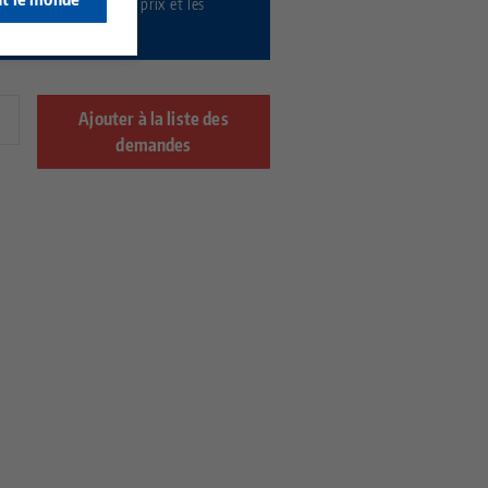
nant
pour afficher les prix et les
ilités.
Ajouter à la liste des
demandes