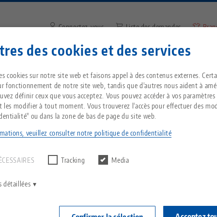
Connectez-vous
Liste des demandes
Bran
res des cookies et des services
Saisir un terme de recherche 
Vous êtes localisé aux États-Unis ? Veuillez con
ntreprise
Service
Nouvelles
es cookies sur notre site web et faisons appel à des contenus externes. Cert
notre page US pour voir le contenu spécifique 
ur fonctionnement de notre site web, tandis que d'autres nous aident à amél
pays.
ouvez définir ceux que vous acceptez. Vous pouvez accéder à vos paramètres
Grip® Ultra 125, Semelle central
Breadcrumb
et les modifier à tout moment. Vous trouverez l'accès pour effectuer des mod
Tout d'une seule source
À propos de LANG
Téléchargements
Blog
identialité" ou dans la zone de bas de page du site web.
echnik-usa.com
Change
mations, veuillez consulter notre politique de confidentialité
Makro•Grip® U
un résultat.
T
Technologie de
Philosophie
FAQ
Actualités
Avanti
serrage à point zéro
ÉCESSAIRES
Tracking
Media
V
Innovations
Commande de catalogue
Salons professionnels
N° d'art 81440
C
Technologie de
 détaillées
serrage des pièces
C
Réseau commercial
Vidéos
Connec
Acceptez to