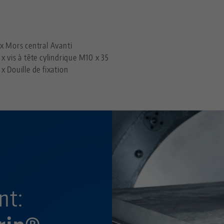
—
 x Mors central Avanti
 x vis à tête cylindrique M10 x 35
 x Douille de fixation
r
nt: