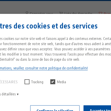
Connectez-vous
Liste des demandes
Bran
res des cookies et des services
Saisir un terme de recherche 
Vous êtes localisé aux États-Unis ? Veuillez con
ntreprise
Service
Nouvelles
es cookies sur notre site web et faisons appel à des contenus externes. Cert
notre page US pour voir le contenu spécifique 
ur fonctionnement de notre site web, tandis que d'autres nous aident à amél
pays.
ouvez définir ceux que vous acceptez. Vous pouvez accéder à vos paramètres
Grip® Micro 46, Étau 5 axes
Breadcrumb
et les modifier à tout moment. Vous trouverez l'accès pour effectuer des mod
Tout d'une seule source
À propos de LANG
Téléchargements
Blog
identialité" ou dans la zone de bas de page du site web.
echnik-usa.com
Change
mations, veuillez consulter notre politique de confidentialité
un résultat.
NOUVEAU
T
Technologie de
Philosophie
FAQ
Actualités
serrage à point zéro
Makro•Grip® M
ÉCESSAIRES
Tracking
Media
V
Largeur d
Innovations
Commande de catalogue
Salons professionnels
C
Technologie de
 détaillées
serrage 0
serrage des pièces
C
Réseau commercial
Vidéos
N° d'art 4804
Acceptez to