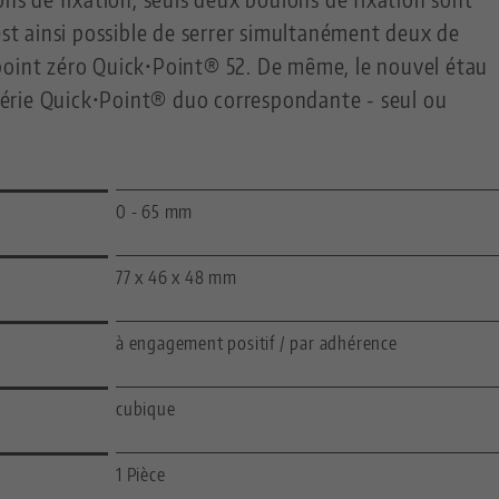
est ainsi possible de serrer simultanément deux de
point zéro Quick•Point® 52. De même, le nouvel étau
a série Quick•Point® duo correspondante - seul ou
0 - 65 mm
77 x 46 x 48 mm
à engagement positif / par adhérence
cubique
1 Pièce