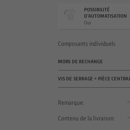
POSSIBILITÉ
D'AUTOMATISATION
Oui
Composants individuels
MORS DE RECHANGE
DIMENSIONS
VIS DE SERRAGE + PIÈCE CENTRA
LONGUEUR DE LA BROCHE
Remarque:
PAS DE FILETAGE
Contenu de la livraison: