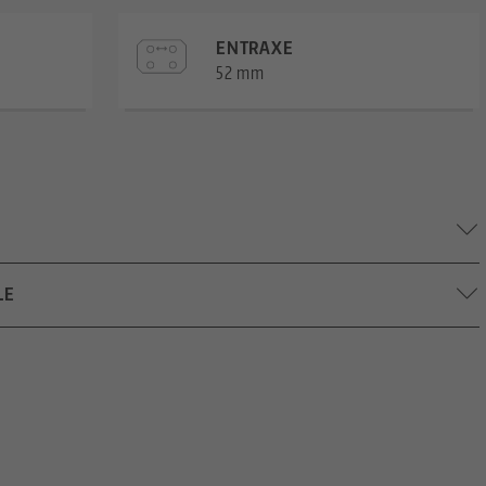
ENTRAXE
52 mm
Largeur du mors: 46 mm
LE
82 mm
—
M12 x 1
—