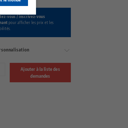
tez-vous / inscrivez-vous
nant
pour afficher les prix et les
ilités.
rsonnalisation
Ajouter à la liste des
demandes