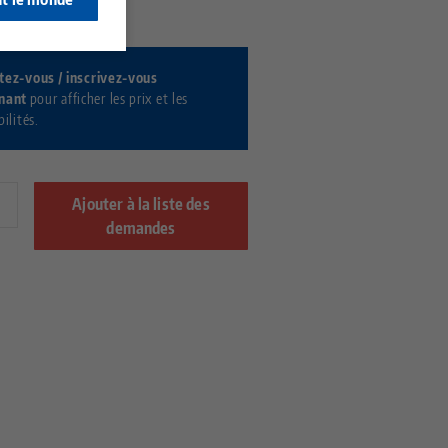
-20
tez-vous / inscrivez-vous
nant
pour afficher les prix et les
ilités.
Ajouter à la liste des
demandes