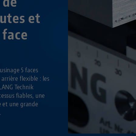
 de
utes et
 face
usinage 5 faces
arrière flexible : les
 LANG Technik
essus fiables, une
le et une grande
.