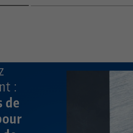
—
—
z
t :
s de
pour