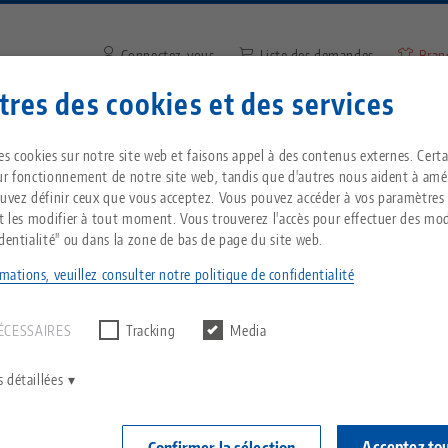
Connectez-vous
Liste des demandes
Bran
res des cookies et des services
Saisir un terme de recherche 
Vous êtes localisé aux États-Unis ? Veuillez con
ntreprise
Service
Nouvelles
es cookies sur notre site web et faisons appel à des contenus externes. Cert
notre page US pour voir le contenu spécifique 
ur fonctionnement de notre site web, tandis que d'autres nous aident à amél
pays.
ouvez définir ceux que vous acceptez. Vous pouvez accéder à vos paramètres
Grip® 125, Mors de rechange (ancien modèle)
Breadcrumb
et les modifier à tout moment. Vous trouverez l'accès pour effectuer des mod
Tout d'une seule source
À propos de LANG
Téléchargements
Blog
identialité" ou dans la zone de bas de page du site web.
echnik-usa.com
Change
mations, veuillez consulter notre politique de confidentialité
un résultat.
ANCIENNE V
T
Technologie de
Philosophie
FAQ
Actualités
serrage à point zéro
Makro•Grip® 1
ÉCESSAIRES
Tracking
Media
modèle)
V
Innovations
Commande de catalogue
Salons professionnels
largeur d
C
Technologie de
 détaillées
serrage des pièces
modèle)
C
Réseau commercial
Vidéos
Acceptez to