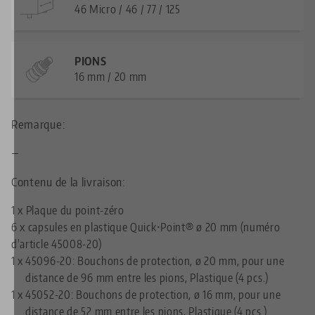
46 Micro / 46 / 77 / 125
PIONS
16 mm / 20 mm
Remarque:
—
Contenu de la livraison:
1 x Plaque du point-zéro
6 x capsules en plastique Quick•Point® ø 20 mm (numéro
d'article 45008-20)
1 x
45096-20: Bouchons de protection, ø 20 mm, pour une
distance de 96 mm entre les pions, Plastique (4 pcs.)
1 x
45052-20: Bouchons de protection, ø 16 mm, pour une
distance de 52 mm entre les pions, Plastique (4 pcs.)