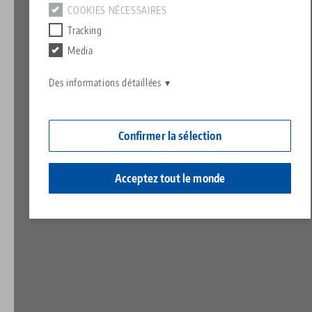
Contact
COOKIES NÉCESSAIRES
Contact
Tracking
Carrière
Retours de marchandises
Media
Responsabilité sociale
Des informations détaillées
Confirmer la sélection
Acceptez tout le monde