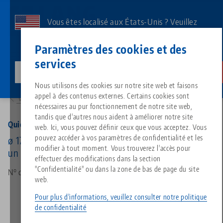
Aller
au
Vous êtes localisé aux États-Unis ? Veuillez
contenu
consulter notre page US pour voir le contenu
Contact
Français
principal
Paramètres des cookies et des
spécifique à votre pays.
services
lang-technik-usa.com
Changer
Produits
45480: Quick•Point® 52/96, Plaque ronde combiné
Breadcrumb
Nous utilisons des cookies sur notre site web et faisons
Tout d'une seule source
À propos de LANG
Téléchargements
Blog
Groupe de produit
Produits assortis
appel à des contenus externes. Certains cookies sont
Vers l'aperçu des produits
Désolé. Nous n'avons pu trouver aucun résultat.
nécessaires au pur fonctionnement de notre site web,
Vers l'aperçu des produits
tandis que d'autres nous aident à améliorer notre site
Technologie de serrage à point
Philosophie
FAQ
Actualités
Types de produits
Quick•Point® 52/96, Plaque ronde combiné
web. Ici, vous pouvez définir ceux que vous acceptez. Vous
pouvez accéder à vos paramètres de confidentialité et les
ø 176 x 27 mm, avec un perçage de fixation pour
modifier à tout moment. Vous trouverez l'accès pour
un entraxe de rainures de 63 mm et de 150 mm
Technologie de serrage des pi
Innovations
Commande de catalogue
Salons professionnels
Aperçu des produits
effectuer des modifications dans la section
Services
"Confidentialité" ou dans la zone de bas de page du site
N° d'art 45480
web.
Automatisation
Réseau commercial
Vidéos
Téléchargements
Nouveautés de produits
Quicklinks
Pour plus d'informations, veuillez consulter notre politique
Downloads
de confidentialité
Vidéos
Search
Centres de technologie
Contact