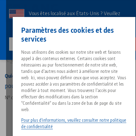
Aller
au
Vous êtes localisé aux États-Unis ? Veuillez
contenu
consulter notre page US pour voir le contenu
Contact
Français
principal
Paramètres des cookies et des
spécifique à votre pays.
services
lang-technik-usa.com
Changer
Produits
452218: Quick•Point®, Taquet de positionnement
Breadcrumb
Nous utilisons des cookies sur notre site web et faisons
Tout d'une seule source
À propos de LANG
Téléchargements
Blog
Groupe de produit
Produits assortis
appel à des contenus externes. Certains cookies sont
Vers l'aperçu des produits
Désolé. Nous n'avons pu trouver aucun résultat.
nécessaires au pur fonctionnement de notre site web,
Vers l'aperçu des produits
tandis que d'autres nous aident à améliorer notre site
Technologie de serrage à point
Philosophie
FAQ
Actualités
Types de produits
Quick•Point®, Taquet de positionnement
web. Ici, vous pouvez définir ceux que vous acceptez. Vous
pouvez accéder à vos paramètres de confidentialité et les
pour Quick•Point® Plaque 45890, 18 x 22 mm
modifier à tout moment. Vous trouverez l'accès pour
Technologie de serrage des pi
Innovations
Commande de catalogue
Salons professionnels
Aperçu des produits
effectuer des modifications dans la section
N° d'art 452218
Services
"Confidentialité" ou dans la zone de bas de page du site
web.
Automatisation
Réseau commercial
Vidéos
Téléchargements
Nouveautés de produits
Quicklinks
Pour plus d'informations, veuillez consulter notre politique
Downloads
de confidentialité
Vidéos
Search
Centres de technologie
Contact