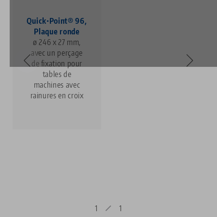
Quick•Point® 96,
Plaque ronde
ø 246 x 27 mm,
avec un perçage
de fixation pour
tables de
machines avec
rainures en croix
1
1