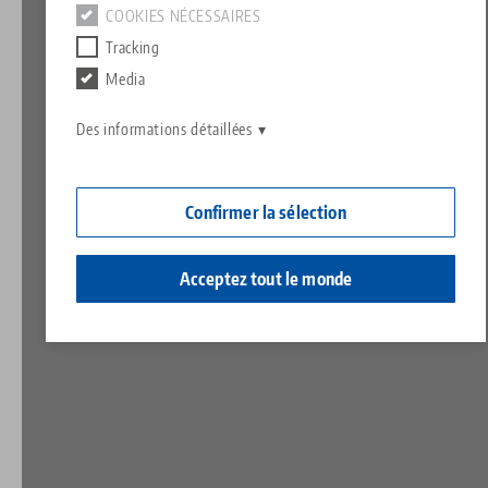
Contact
COOKIES NÉCESSAIRES
Contact
Tracking
Carrière
Retours de marchandises
Media
Responsabilité sociale
Des informations détaillées
Confirmer la sélection
Acceptez tout le monde